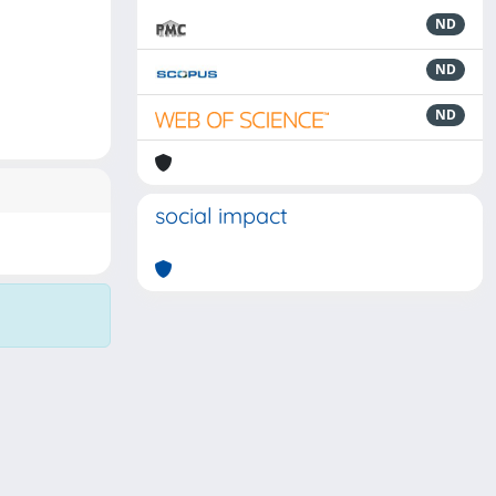
ND
ND
ND
social impact