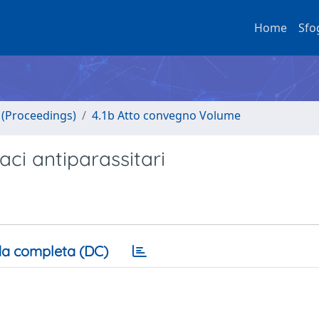
Home
Sfo
o (Proceedings)
4.1b Atto convegno Volume
maci antiparassitari
a completa (DC)