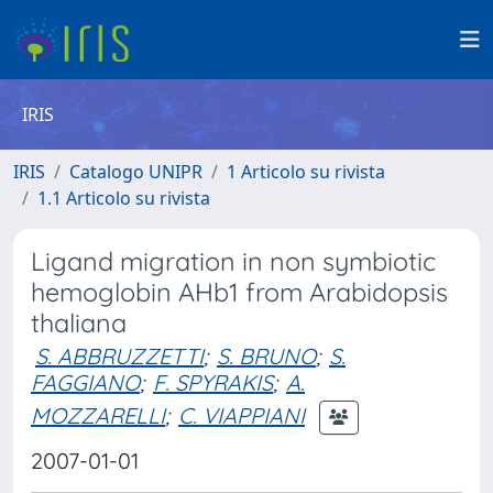
IRIS
IRIS
Catalogo UNIPR
1 Articolo su rivista
1.1 Articolo su rivista
Ligand migration in non symbiotic
hemoglobin AHb1 from Arabidopsis
thaliana
S. ABBRUZZETTI
;
S. BRUNO
;
S.
FAGGIANO
;
F. SPYRAKIS
;
A.
MOZZARELLI
;
C. VIAPPIANI
2007-01-01