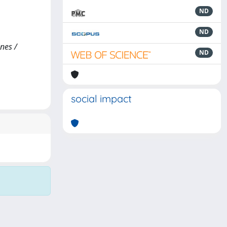
ND
ND
nes /
ND
social impact