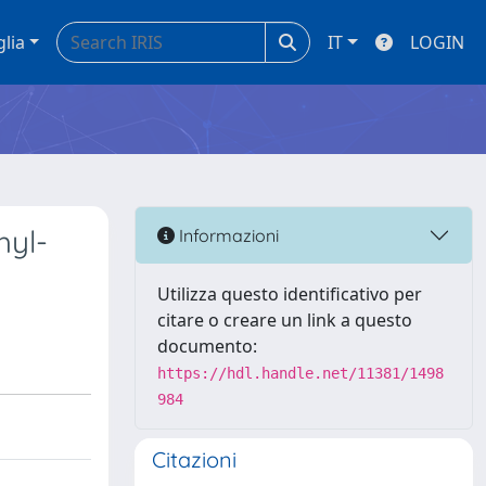
glia
IT
LOGIN
hyl-
Informazioni
Utilizza questo identificativo per
citare o creare un link a questo
documento:
https://hdl.handle.net/11381/1498
984
Citazioni