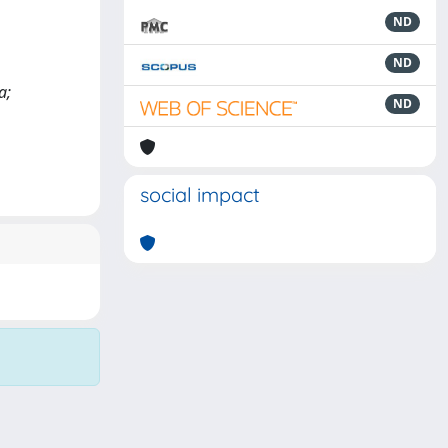
ND
ND
a;
ND
social impact