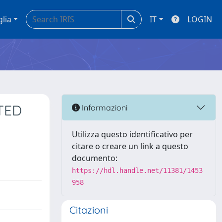
glia
IT
LOGIN
TED
Informazioni
Utilizza questo identificativo per
citare o creare un link a questo
documento:
https://hdl.handle.net/11381/1453
958
Citazioni