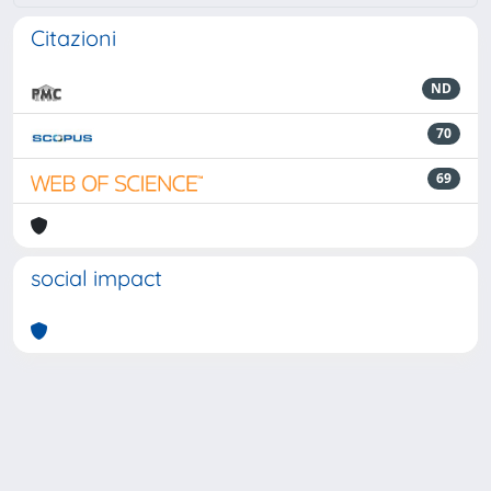
Citazioni
ND
70
69
social impact
Powered by
IRIS
-
about IRIS
-
Utilizzo dei cookie
-
Privacy
Copyright © 2026