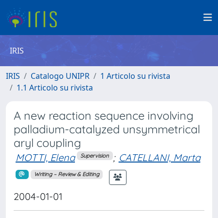
IRIS
IRIS
Catalogo UNIPR
1 Articolo su rivista
1.1 Articolo su rivista
A new reaction sequence involving
palladium-catalyzed unsymmetrical
aryl coupling
MOTTI, Elena
;
CATELLANI, Marta
Supervision
Writing – Review & Editing
2004-01-01