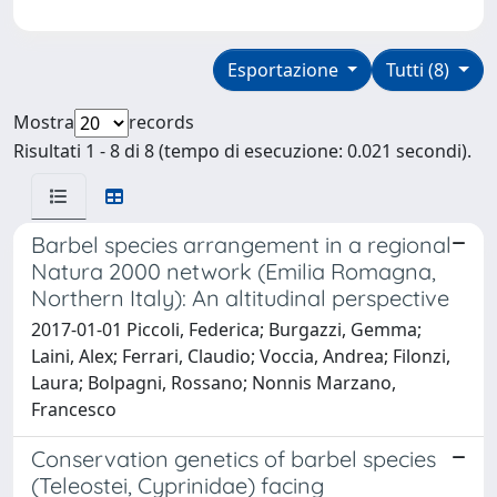
Esportazione
Tutti (8)
Mostra
records
Risultati 1 - 8 di 8 (tempo di esecuzione: 0.021 secondi).
Barbel species arrangement in a regional
Natura 2000 network (Emilia Romagna,
Northern Italy): An altitudinal perspective
2017-01-01 Piccoli, Federica; Burgazzi, Gemma;
Laini, Alex; Ferrari, Claudio; Voccia, Andrea; Filonzi,
Laura; Bolpagni, Rossano; Nonnis Marzano,
Francesco
Conservation genetics of barbel species
(Teleostei, Cyprinidae) facing