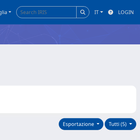
glia
IT
LOGIN
Esportazione
Tutti (5)