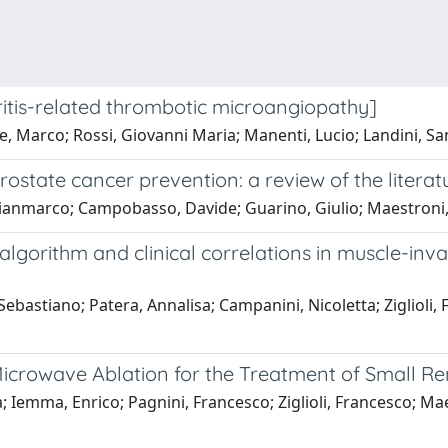
ritis-related thrombotic microangiopathy]
te, Marco; Rossi, Giovanni Maria; Manenti, Lucio; Landini, Sa
prostate cancer prevention: a review of the literat
ò, Gianmarco; Campobasso, Davide; Guarino, Giulio; Maestron
 algorithm and clinical correlations in muscle-inv
astiano; Patera, Annalisa; Campanini, Nicoletta; Ziglioli, Fr
icrowave Ablation for the Treatment of Small Re
a; Iemma, Enrico; Pagnini, Francesco; Ziglioli, Francesco; M