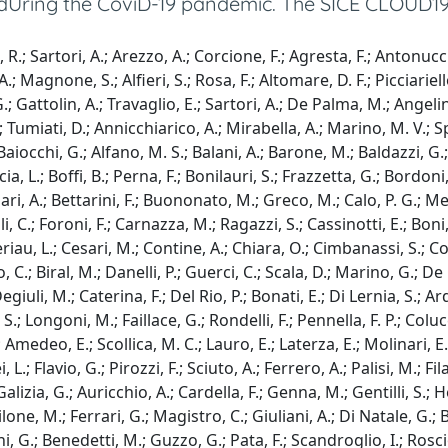
dUring the CoviD-19 pandemic. The SICE CLOUD19 S
, R.; Sartori, A.; Arezzo, A.; Corcione, F.; Agresta, F.; Antonu
A.; Magnone, S.; Alfieri, S.; Rosa, F.; Altomare, D. F.; Picciariell
ttolin, A.; Travaglio, E.; Sartori, A.; De Palma, M.; Angelini, 
 Tumiati, D.; Annicchiarico, A.; Mirabella, A.; Marino, M. V.; Sp
aiocchi, G.; Alfano, M. S.; Balani, A.; Barone, M.; Baldazzi, G.; C
cia, L.; Boffi, B.; Perna, F.; Bonilauri, S.; Frazzetta, G.; Bordoni
Bufalari, A.; Bettarini, F.; Buononato, M.; Greco, M.; Calo, P. G.; 
li, C.; Foroni, F.; Carnazza, M.; Ragazzi, S.; Cassinotti, E.; Bon
riau, L.; Cesari, M.; Contine, A.; Chiara, O.; Cimbanassi, S.; Coco
io, C.; Biral, M.; Danelli, P.; Guerci, C.; Scala, D.; Marino, G.; 
uli, M.; Caterina, F.; Del Rio, P.; Bonati, E.; Di Lernia, S.; Ard
.; Longoni, M.; Faillace, G.; Rondelli, F.; Pennella, F. P.; Colucci
medeo, E.; Scollica, M. C.; Lauro, E.; Laterza, E.; Molinari, E.
i, L.; Flavio, G.; Pirozzi, F.; Sciuto, A.; Ferrero, A.; Palisi, M.; 
zia, G.; Auricchio, A.; Cardella, F.; Genna, M.; Gentilli, S.; Her
one, M.; Ferrari, G.; Magistro, C.; Giuliani, A.; Di Natale, G.;
 G.; Benedetti, M.; Guzzo, G.; Pata, F.; Scandroglio, I.; Roscio,