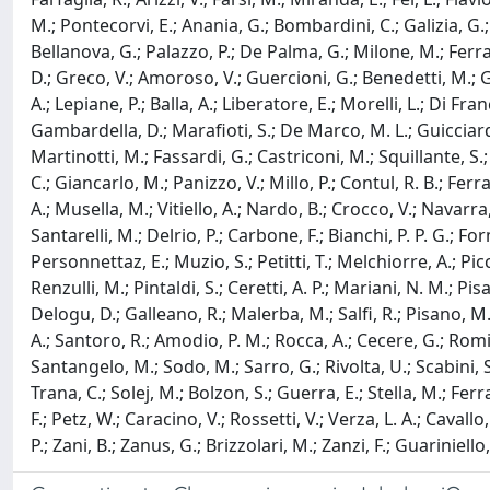
M.; Pontecorvi, E.; Anania, G.; Bombardini, C.; Galizia, G.; 
Bellanova, G.; Palazzo, P.; De Palma, G.; Milone, M.; Ferrar
D.; Greco, V.; Amoroso, V.; Guercioni, G.; Benedetti, M.; Guzz
A.; Lepiane, P.; Balla, A.; Liberatore, E.; Morelli, L.; Di Fr
Gambardella, D.; Marafioti, S.; De Marco, M. L.; Guicciardi
Martinotti, M.; Fassardi, G.; Castriconi, M.; Squillante, S.
C.; Giancarlo, M.; Panizzo, V.; Millo, P.; Contul, R. B.; Fer
A.; Musella, M.; Vitiello, A.; Nardo, B.; Crocco, V.; Navarra
Santarelli, M.; Delrio, P.; Carbone, F.; Bianchi, P. P. G.; F
Personnettaz, E.; Muzio, S.; Petitti, T.; Melchiorre, A.; Picco
Renzulli, M.; Pintaldi, S.; Ceretti, A. P.; Mariani, N. M.; Pisa
Delogu, D.; Galleano, R.; Malerba, M.; Salfi, R.; Pisano, M.;
A.; Santoro, R.; Amodio, P. M.; Rocca, A.; Cecere, G.; Romito,
Santangelo, M.; Sodo, M.; Sarro, G.; Rivolta, U.; Scabini, S.;
Trana, C.; Solej, M.; Bolzon, S.; Guerra, E.; Stella, M.; Ferra
F.; Petz, W.; Caracino, V.; Rossetti, V.; Verza, L. A.; Cavall
P.; Zani, B.; Zanus, G.; Brizzolari, M.; Zanzi, F.; Guariniello