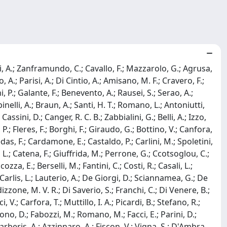
cci, A.; Zanframundo, C.; Cavallo, F.; Mazzarolo, G.; Agrusa,
o, A.; Parisi, A.; Di Cintio, A.; Amisano, M. F.; Cravero, F.;
P.; Galante, F.; Benevento, A.; Rausei, S.; Serao, A.;
inelli, A.; Braun, A.; Santi, H. T.; Romano, L.; Antoniutti,
assini, D.; Canger, R. C. B.; Zabbialini, G.; Belli, A.; Izzo,
, P.; Fleres, F.; Borghi, F.; Giraudo, G.; Bottino, V.; Canfora,
Medas, F.; Cardamone, E.; Castaldo, P.; Carlini, M.; Spoletini,
i, L.; Catena, F.; Giuffrida, M.; Perrone, G.; Ccotsoglou, C.;
zza, E.; Berselli, M.; Fantini, C.; Costi, R.; Casali, L.;
De Carlis, L.; Lauterio, A.; De Giorgi, D.; Sciannamea, G.; De
izzone, M. V. R.; Di Saverio, S.; Franchi, C.; Di Venere, B.;
, V.; Carfora, T.; Muttillo, I. A.; Picardi, B.; Stefano, R.;
ono, D.; Fabozzi, M.; Romano, M.; Facci, E.; Parini, D.;
.; Barberis, A.; Azzinnaro, A.; Fiscon, V.; Vigna, S.; D'Ambra,