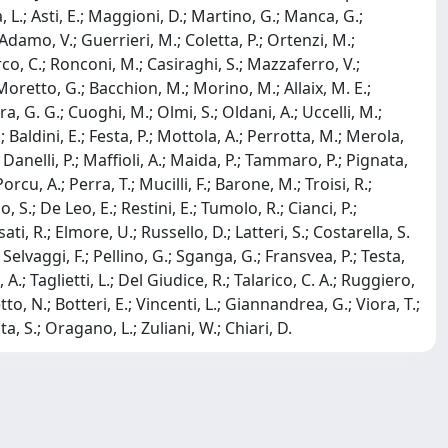
ina, L.; Asti, E.; Maggioni, D.; Martino, G.; Manca, G.;
damo, V.; Guerrieri, M.; Coletta, P.; Ortenzi, M.;
rco, C.; Ronconi, M.; Casiraghi, S.; Mazzaferro, V.;
; Moretto, G.; Bacchion, M.; Morino, M.; Allaix, M. E.;
a, G. G.; Cuoghi, M.; Olmi, S.; Oldani, A.; Uccelli, M.;
; Baldini, E.; Festa, P.; Mottola, A.; Perrotta, M.; Merola,
; Danelli, P.; Maffioli, A.; Maida, P.; Tammaro, P.; Pignata,
Porcu, A.; Perra, T.; Mucilli, F.; Barone, M.; Troisi, R.;
 S.; De Leo, E.; Restini, E.; Tumolo, R.; Cianci, P.;
i, R.; Elmore, U.; Russello, D.; Latteri, S.; Costarella, S.
 Selvaggi, F.; Pellino, G.; Sganga, G.; Fransvea, P.; Testa,
, A.; Taglietti, L.; Del Giudice, R.; Talarico, C. A.; Ruggiero,
tto, N.; Botteri, E.; Vincenti, L.; Giannandrea, G.; Viora, T.;
ta, S.; Oragano, L.; Zuliani, W.; Chiari, D.
Copyright © 2026