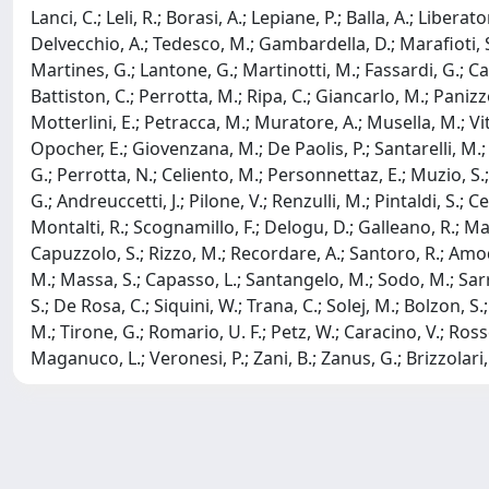
Lanci, C.; Leli, R.; Borasi, A.; Lepiane, P.; Balla, A.; Libera
Delvecchio, A.; Tedesco, M.; Gambardella, D.; Marafioti, S.
Martines, G.; Lantone, G.; Martinotti, M.; Fassardi, G.; Ca
Battiston, C.; Perrotta, M.; Ripa, C.; Giancarlo, M.; Panizzo,
Motterlini, E.; Petracca, M.; Muratore, A.; Musella, M.; Viti
Opocher, E.; Giovenzana, M.; De Paolis, P.; Santarelli, M.; D
G.; Perrotta, N.; Celiento, M.; Personnettaz, E.; Muzio, S.; P
G.; Andreuccetti, J.; Pilone, V.; Renzulli, M.; Pintaldi, S.; Ce
Montalti, R.; Scognamillo, F.; Delogu, D.; Galleano, R.; Maler
Capuzzolo, S.; Rizzo, M.; Recordare, A.; Santoro, R.; Amodio,
M.; Massa, S.; Capasso, L.; Santangelo, M.; Sodo, M.; Sarro, G
S.; De Rosa, C.; Siquini, W.; Trana, C.; Solej, M.; Bolzon, S.; 
M.; Tirone, G.; Romario, U. F.; Petz, W.; Caracino, V.; Rosset
Maganuco, L.; Veronesi, P.; Zani, B.; Zanus, G.; Brizzolari, 
Powered by
IRIS
-
about IRIS
-
Utilizzo dei cookie