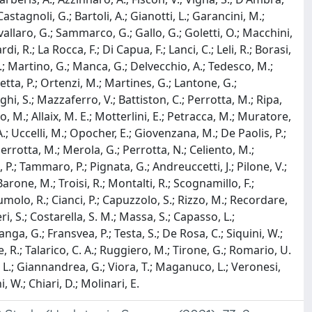
Castagnoli, G.; Bartoli, A.; Gianotti, L.; Garancini, M.;
avallaro, G.; Sammarco, G.; Gallo, G.; Goletti, O.; Macchini,
, R.; La Rocca, F.; Di Capua, F.; Lanci, C.; Leli, R.; Borasi,
i, D.; Martino, G.; Manca, G.; Delvecchio, A.; Tedesco, M.;
tta, P.; Ortenzi, M.; Martines, G.; Lantone, G.;
hi, S.; Mazzaferro, V.; Battiston, C.; Perrotta, M.; Ripa,
no, M.; Allaix, M. E.; Motterlini, E.; Petracca, M.; Muratore,
A.; Uccelli, M.; Opocher, E.; Giovenzana, M.; De Paolis, P.;
 Perrotta, M.; Merola, G.; Perrotta, N.; Celiento, M.;
a, P.; Tammaro, P.; Pignata, G.; Andreuccetti, J.; Pilone, V.;
; Barone, M.; Troisi, R.; Montalti, R.; Scognamillo, F.;
 Tumolo, R.; Cianci, P.; Capuzzolo, S.; Rizzo, M.; Recordare,
ri, S.; Costarella, S. M.; Massa, S.; Capasso, L.;
ganga, G.; Fransvea, P.; Testa, S.; De Rosa, C.; Siquini, W.;
dice, R.; Talarico, C. A.; Ruggiero, M.; Tirone, G.; Romario, U.
nti, L.; Giannandrea, G.; Viora, T.; Maganuco, L.; Veronesi,
i, W.; Chiari, D.; Molinari, E.