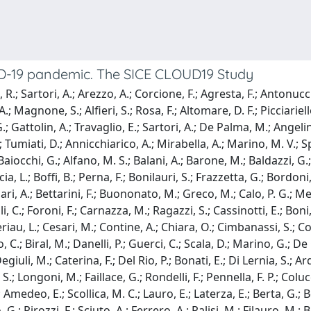
viD-19 pandemic. The SICE CLOUD19 Study
, R.; Sartori, A.; Arezzo, A.; Corcione, F.; Agresta, F.; Antonu
A.; Magnone, S.; Alfieri, S.; Rosa, F.; Altomare, D. F.; Picciariell
ttolin, A.; Travaglio, E.; Sartori, A.; De Palma, M.; Angelini, 
 Tumiati, D.; Annicchiarico, A.; Mirabella, A.; Marino, M. V.; Sp
aiocchi, G.; Alfano, M. S.; Balani, A.; Barone, M.; Baldazzi, G.; C
cia, L.; Boffi, B.; Perna, F.; Bonilauri, S.; Frazzetta, G.; Bordoni
Bufalari, A.; Bettarini, F.; Buononato, M.; Greco, M.; Calo, P. G.; 
li, C.; Foroni, F.; Carnazza, M.; Ragazzi, S.; Cassinotti, E.; Bon
riau, L.; Cesari, M.; Contine, A.; Chiara, O.; Cimbanassi, S.; Coco
io, C.; Biral, M.; Danelli, P.; Guerci, C.; Scala, D.; Marino, G.; 
uli, M.; Caterina, F.; Del Rio, P.; Bonati, E.; Di Lernia, S.; Ard
.; Longoni, M.; Faillace, G.; Rondelli, F.; Pennella, F. P.; Colucci
medeo, E.; Scollica, M. C.; Lauro, E.; Laterza, E.; Berta, G.; B
io, G.; Pirozzi, F.; Sciuto, A.; Ferrero, A.; Palisi, M.; Filauro, M