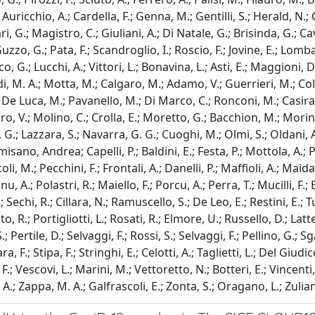
Auricchio, A.; Cardella, F.; Genna, M.; Gentilli, S.; Herald, N.; 
i, G.; Magistro, C.; Giuliani, A.; Di Natale, G.; Brisinda, G.; C
o, G.; Pata, F.; Scandroglio, I.; Roscio, F.; Jovine, E.; Lombardi
anco, G.; Lucchi, A.; Vittori, L.; Bonavina, L.; Asti, E.; Maggion
, M. A.; Motta, M.; Calgaro, M.; Adamo, V.; Guerrieri, M.; Cole
; De Luca, M.; Pavanello, M.; Di Marco, C.; Ronconi, M.; Casirag
raro, V.; Molino, C.; Crolla, E.; Moretto, G.; Bacchion, M.; Mori
, G.; Lazzara, S.; Navarra, G. G.; Cuoghi, M.; Olmi, S.; Oldani, 
ormisano, Andrea; Capelli, P.; Baldini, E.; Festa, P.; Mottola, A.;
li, M.; Pecchini, F.; Frontali, A.; Danelli, P.; Maffioli, A.; Maid
nu, A.; Polastri, R.; Maiello, F.; Porcu, A.; Perra, T.; Mucilli, F.
 Sechi, R.; Cillara, N.; Ramuscello, S.; De Leo, E.; Restini, E.;
 R.; Portigliotti, L.; Rosati, R.; Elmore, U.; Russello, D.; Latte
 Pertile, D.; Selvaggi, F.; Rossi, S.; Selvaggi, F.; Pellino, G.; S
ra, F.; Stipa, F.; Stringhi, E.; Celotti, A.; Taglietti, L.; Del Giu
o, F.; Vescovi, L.; Marini, M.; Vettoretto, N.; Botteri, E.; Vince
, A.; Zappa, M. A.; Galfrascoli, E.; Zonta, S.; Oragano, L.; Zulian