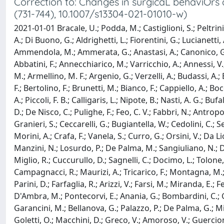
Correction to: Changes in surgicaL behaviOrs 
(731-744), 10.1007/s13304-021-01010-w)
2021-01-01 Bracale, U.; Podda, M.; Castiglioni, S.; Peltrini
A.; Di Buono, G.; Aldrighetti, L.; Fiorentini, G.; Lucianetti, 
Ammendola, M.; Ammerata, G.; Anastasi, A.; Canonico, G.; Ga
Abbatini, F.; Annecchiarico, M.; Varricchio, A.; Annessi, V.;
M.; Armellino, M. F.; Argenio, G.; Verzelli, A.; Budassi, A.; B
F.; Bertolino, F.; Brunetti, M.; Bianco, F.; Cappiello, A.; Boc
A.; Piccoli, F. B.; Calligaris, L.; Nipote, B.; Nasti, A. G.; 
D.; De Nisco, C.; Pulighe, F.; Feo, C. V.; Fabbri, N.; Antropo
Granieri, S.; Ceccarelli, G.; Bugiantella, W.; Cedolini, C.; Se
Morini, A.; Crafa, F.; Vanela, S.; Curro, G.; Orsini, V.; Da L
Manzini, N.; Losurdo, P.; De Palma, M.; Sangiuliano, N.; Degi
Miglio, R.; Cuccurullo, D.; Sagnelli, C.; Docimo, L.; Tolone, S
Campagnacci, R.; Maurizi, A.; Tricarico, F.; Montagna, M.; A
Parini, D.; Farfaglia, R.; Arizzi, V.; Farsi, M.; Miranda, E.; Fe
D'Ambra, M.; Pontecorvi, E.; Anania, G.; Bombardini, C.; Gali
Garancini, M.; Bellanova, G.; Palazzo, P.; De Palma, G.; Mil
Goletti, O.; Macchini, D.; Greco, V.; Amoroso, V.; Guercioni,