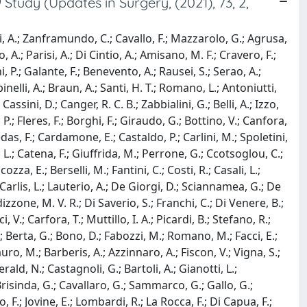
tudy (Updates in Surgery, (2021), 73, 2,
cci, A.; Zanframundo, C.; Cavallo, F.; Mazzarolo, G.; Agrusa,
o, A.; Parisi, A.; Di Cintio, A.; Amisano, M. F.; Cravero, F.;
P.; Galante, F.; Benevento, A.; Rausei, S.; Serao, A.;
inelli, A.; Braun, A.; Santi, H. T.; Romano, L.; Antoniutti,
assini, D.; Canger, R. C. B.; Zabbialini, G.; Belli, A.; Izzo,
, P.; Fleres, F.; Borghi, F.; Giraudo, G.; Bottino, V.; Canfora,
Medas, F.; Cardamone, E.; Castaldo, P.; Carlini, M.; Spoletini,
i, L.; Catena, F.; Giuffrida, M.; Perrone, G.; Ccotsoglou, C.;
zza, E.; Berselli, M.; Fantini, C.; Costi, R.; Casali, L.;
De Carlis, L.; Lauterio, A.; De Giorgi, D.; Sciannamea, G.; De
izzone, M. V. R.; Di Saverio, S.; Franchi, C.; Di Venere, B.;
, V.; Carfora, T.; Muttillo, I. A.; Picardi, B.; Stefano, R.;
; Berta, G.; Bono, D.; Fabozzi, M.; Romano, M.; Facci, E.;
Filauro, M.; Barberis, A.; Azzinnaro, A.; Fiscon, V.; Vigna, S.;
ald, N.; Castagnoli, G.; Bartoli, A.; Gianotti, L.;
 Brisinda, G.; Cavallaro, G.; Sammarco, G.; Gallo, G.;
 F.; Jovine, E.; Lombardi, R.; La Rocca, F.; Di Capua, F.;