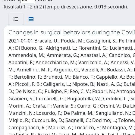
Risultati 1 - 2 di 2 (tempo di esecuzione: 0.013 secondi).
Changes in surgical behaviors during the Co
2021-01-01 Bracale, U.; Podda, M.; Castiglioni, S.; Peltrini
A.; Di Buono, G.; Aldrighetti, L.; Fiorentini, G.; Lucianetti, 
Ammendola, M.; Ammerata, G.; Anastasi, A.; Canonico, G.; Ga
Abbatini, F.; Annecchiarico, M.; Varricchio, A.; Annessi, V.;
M.; Armellino, M. F.; Argenio, G.; Verzelli, A.; Budassi, A.; B
F.; Bertolino, F.; Brunetti, M.; Bianco, F.; Cappiello, A.; Boc
A.; Piccoli, F. B.; Calligaris, L.; Nipote, B.; Nasti, A. G.; 
D.; De Nisco, C.; Pulighe, F.; Feo, C. V.; Fabbri, N.; Antropo
Granieri, S.; Ceccarelli, G.; Bugiantella, W.; Cedolini, C.; Se
Morini, A.; Crafa, F.; Vanela, S.; Curro, G.; Orsini, V.; Da L
Manzini, N.; Losurdo, P.; De Palma, M.; Sangiuliano, N.; Degi
Miglio, R.; Cuccurullo, D.; Sagnelli, C.; Docimo, L.; Tolone, S
Campagnacci, R.; Maurizi, A.; Tricarico, F.; Montagna, M.; A
Farfaglia, R.; Arizzi, V.; Farsi, M.; Miranda, E.; Fei, L.; Flav