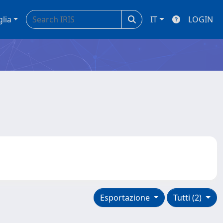
glia
IT
LOGIN
Esportazione
Tutti (2)