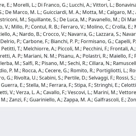
tore, E.; Morelli, L.; Di Franco, G.; Lucchi, A.; Vittori, L.; Bonav
; De Marco, M. L.; Guicciardi, M. A.; Motta, M.; Calgaro, M.; A
striconi, M.; Squillante, S.; De Luca, M.; Pavanello, M.; Di Ma
 V.; Millo, P.; Contul, R. B.; Ferraro, V.; Molino, C.; Crolla, E.
ello, A.; Nardo, B.; Crocco, V.; Navarra, G.; Lazzara, S.; Navarr
elrio, P.; Carbone, F.; Bianchi, P. P.; Formisano, G.; Capelli, P.
etitti, T.; Melchiorre, A.; Piccoli, M.; Pecchini, F.; Frontali, A.
retti, A. P.; Mariani, N. M.; Pisanu, A.; Polastri, R.; Maiello, F.; 
ba, M.; Salfi, R.; Pisano, M.; Sechi, R.; Cillara, N.; Ramuscello,
 P. M.; Rocca, A.; Cecere, G.; Romito, R.; Portigliotti, L.; Rosat
.; Rivolta, U.; Scabini, S.; Pertile, D.; Selvaggi, F.; Rossi, S.;
Guerra, E.; Stella, M.; Ferrara, F.; Stipa, F.; Stringhi, E.; Celotti
ti, V.; Verza, L. A.; Cavallo, F.; Vescovi, L.; Marini, M.; Vettore
M.; Zanzi, F.; Guariniello, A.; Zappa, M. A.; Galfrascoli, E.; Zon
-
Privacy