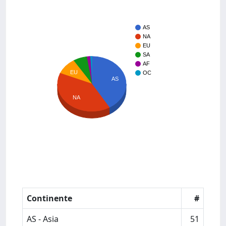
AS
NA
EU
SA
AF
EU
OC
AS
NA
Continente
#
AS - Asia
51