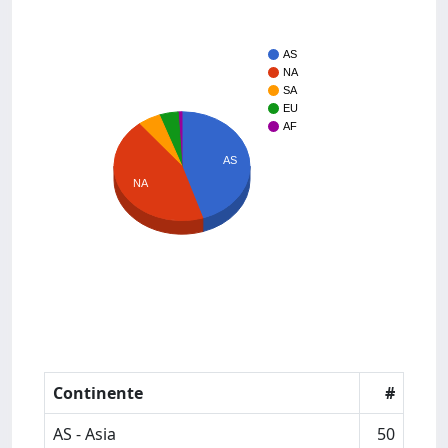
AS
NA
SA
EU
AF
AS
NA
Continente
#
AS - Asia
50