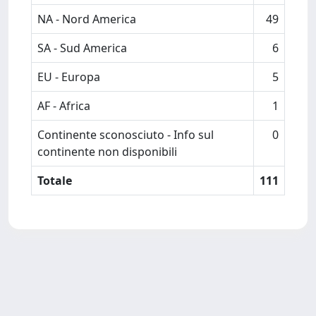
NA - Nord America
49
SA - Sud America
6
EU - Europa
5
AF - Africa
1
Continente sconosciuto - Info sul
0
continente non disponibili
Totale
111
Powered by
IRIS
-
about IRIS
-
Utilizzo dei cookie
-
Privacy
Copyright © 2026