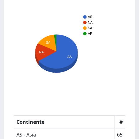
AS
NA
SA
AF
SA
NA
AS
Continente
#
AS - Asia
65