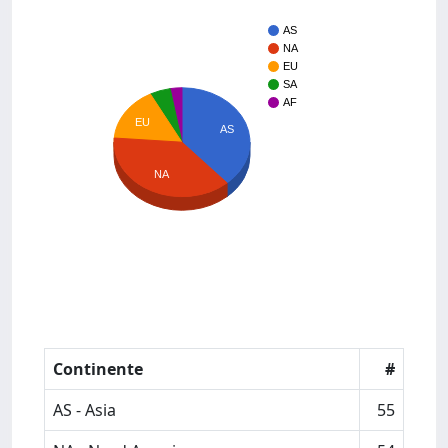
AS
NA
EU
SA
AF
EU
AS
NA
Continente
#
AS - Asia
55