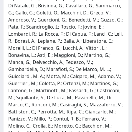
Di Natale, G.; Brisinda, G.; Cavallaro, G.; Sammarco,
G.; Gallo, G.; Goletti, O.; Macchini, D.; Greco, V.;
Amoroso, V.; Guercioni, G.; Benedetti, M.; Guzzo, G.;
Pata, F.; Scandroglio, I.; Roscio, F.; Jovine, E.;
Lombardi, R.; La Rocca, F.; Di Capua, F.; Lanci, C.; Leli,
R.; Borasi, A.; Lepiane, P.; Balla, A.; Liberatore, E.;
Morelli, L.; Di Franco, G.; Lucchi, A.; Vittori, L.;
Bonavina, L.; Asti, E.; Maggioni, D.; Martino, G.;
Manca, G.; Delvecchio, A.; Tedesco, M.;
Gambardella, D.; Marafioti, S.; De Marco, M. L.;
Guicciardi, M. A.; Motta, M.; Calgaro, M.; Adamo, V.;
Guerrieri, M.; Coletta, P.; Ortenzi, M.; Martines, G.;
Lantone, G.; Martinotti, M.; Fassardi, G.; Castriconi,
M.; Squillante, S.; De Luca, M.; Pavanello, M.; Di
Marco, C.; Ronconi, M.; Casiraghi, S.; Mazzaferro, V.;
Battiston, C.; Perrotta, M.; Ripa, C.; Giancarlo, M.;
Panizzo, V.; Millo, P.; Contul, R. B.; Ferraro, V.;
Molino, C.; Crolla, E.; Moretto, G.; Bacchion, M.;