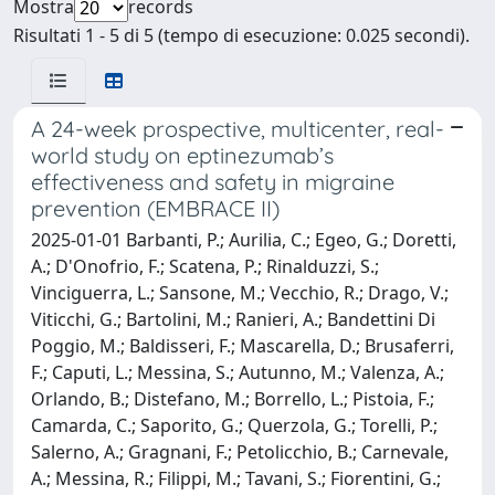
Mostra
records
Risultati 1 - 5 di 5 (tempo di esecuzione: 0.025 secondi).
A 24-week prospective, multicenter, real-
world study on eptinezumab’s
effectiveness and safety in migraine
prevention (EMBRACE II)
2025-01-01 Barbanti, P.; Aurilia, C.; Egeo, G.; Doretti,
A.; D'Onofrio, F.; Scatena, P.; Rinalduzzi, S.;
Vinciguerra, L.; Sansone, M.; Vecchio, R.; Drago, V.;
Viticchi, G.; Bartolini, M.; Ranieri, A.; Bandettini Di
Poggio, M.; Baldisseri, F.; Mascarella, D.; Brusaferri,
F.; Caputi, L.; Messina, S.; Autunno, M.; Valenza, A.;
Orlando, B.; Distefano, M.; Borrello, L.; Pistoia, F.;
Camarda, C.; Saporito, G.; Querzola, G.; Torelli, P.;
Salerno, A.; Gragnani, F.; Petolicchio, B.; Carnevale,
A.; Messina, R.; Filippi, M.; Tavani, S.; Fiorentini, G.;