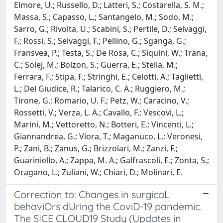
Elmore, U.; Russello, D.; Latteri, S.; Costarella, S. M.;
Massa, S.; Capasso, L.; Santangelo, M.; Sodo, M.;
Sarro, G.; Rivolta, U.; Scabini, S.; Pertile, D.; Selvaggi,
F.; Rossi, S.; Selvaggi, F.; Pellino, G.; Sganga, G.;
Fransvea, P.; Testa, S.; De Rosa, C.; Siquini, W.; Trana,
C.; Solej, M.; Bolzon, S.; Guerra, E.; Stella, M.;
Ferrara, F.; Stipa, F.; Stringhi, E.; Celotti, A.; Taglietti,
L.; Del Giudice, R.; Talarico, C. A.; Ruggiero, M.;
Tirone, G.; Romario, U. F.; Petz, W.; Caracino, V.;
Rossetti, V.; Verza, L. A.; Cavallo, F.; Vescovi, L.;
Marini, M.; Vettoretto, N.; Botteri, E.; Vincenti, L.;
Giannandrea, G.; Viora, T.; Maganuco, L.; Veronesi,
P.; Zani, B.; Zanus, G.; Brizzolari, M.; Zanzi, F.;
Guariniello, A.; Zappa, M. A.; Galfrascoli, E.; Zonta, S.;
Oragano, L.; Zuliani, W.; Chiari, D.; Molinari, E.
Correction to: Changes in surgicaL
behaviOrs dUring the CoviD-19 pandemic.
The SICE CLOUD19 Study (Updates in