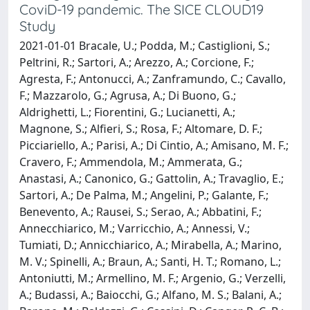
CoviD-19 pandemic. The SICE CLOUD19
Study
2021-01-01 Bracale, U.; Podda, M.; Castiglioni, S.;
Peltrini, R.; Sartori, A.; Arezzo, A.; Corcione, F.;
Agresta, F.; Antonucci, A.; Zanframundo, C.; Cavallo,
F.; Mazzarolo, G.; Agrusa, A.; Di Buono, G.;
Aldrighetti, L.; Fiorentini, G.; Lucianetti, A.;
Magnone, S.; Alfieri, S.; Rosa, F.; Altomare, D. F.;
Picciariello, A.; Parisi, A.; Di Cintio, A.; Amisano, M. F.;
Cravero, F.; Ammendola, M.; Ammerata, G.;
Anastasi, A.; Canonico, G.; Gattolin, A.; Travaglio, E.;
Sartori, A.; De Palma, M.; Angelini, P.; Galante, F.;
Benevento, A.; Rausei, S.; Serao, A.; Abbatini, F.;
Annecchiarico, M.; Varricchio, A.; Annessi, V.;
Tumiati, D.; Annicchiarico, A.; Mirabella, A.; Marino,
M. V.; Spinelli, A.; Braun, A.; Santi, H. T.; Romano, L.;
Antoniutti, M.; Armellino, M. F.; Argenio, G.; Verzelli,
A.; Budassi, A.; Baiocchi, G.; Alfano, M. S.; Balani, A.;