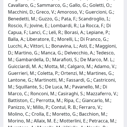
Cavallaro, G.; Sammarco, G.; Gallo, G.; Goletti, O.;
Macchini, D.; Greco, V.; Amoroso, V.; Guercioni, G.;
Benedetti, M.; Guzzo, G.; Pata, F.; Scandroglio, I.;
Roscio, F.; Jovine, E.; Lombardi, R.; La Rocca, F.; Di
Capua, F.; Lanci, C.; Leli, R.; Borasi, A.; Lepiane, P.;
Balla, A.; Liberatore, E.; Morelli, L.; Di Franco, G.;
Lucchi, A.; Vittori, L.; Bonavina, L.; Asti, E.; Maggioni,
D.; Martino, G.; Manca, G.; Delvecchio, A.; Tedesco,
M.; Gambardella, D.; Marafioti, S.; De Marco, M. L.;
Guicciardi, M. A.; Motta, M.; Calgaro, M.; Adamo, V.;
Guerrieri, M.; Coletta, P.; Ortenzi, M.; Martines, G.;
Lantone, G.; Martinotti, M.; Fassardi, G.; Castriconi,
M.; Squillante, S.; De Luca, M.; Pavanello, M.; Di
Marco, C.; Ronconi, M.; Casiraghi, S.; Mazzaferro, V.;
Battiston, C.; Perrotta, M.; Ripa, C.; Giancarlo, M.;
Panizzo, V.; Millo, P.; Contul, R. B.; Ferraro, V.;
Molino, C.; Crolla, E.; Moretto, G.; Bacchion, M.;
Morino, M.; Allaix, M. E.; Motterlini, E.; Petracca, M.;