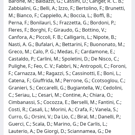
Barone, M.; Baldazzi, G.; Cassini, D.; Canger, R. C. B.;
Zabbialini, G.; Belli, A.; Izzo, F.; Bertolino, F.; Brunetti,
M.; Bianco, F.; Cappiello, A.; Boccia, L.; Boffi, B.;
Perna, F.; Bonilauri, S.; Frazzetta, G.; Bordoni, P.;
Fleres, F.; Borghi, F.; Giraudo, G.; Bottino, V.;
Canfora, A.; Piccoli, F. B.; Calligaris, L.; Nipote, B.;
Nasti, A. G.; Bufalari, A.; Bettarini, F.; Buononato, M.;
Greco, M.; Calo, P. G.; Medas, F.; Cardamone, E.;
Castaldo, P.; Carlini, M.; Spoletini, D.; De Nisco, C.;
Pulighe, F.; Feo, C. V.; Fabbri, N.; Antropoli, C.; Foroni,
F.; Carnazza, M.; Ragazzi, S.; Cassinotti, E.; Boni, L.;
Catena, F.; Giuffrida, M.; Perrone, G.; Ccotsoglou, C.;
Granieri, S.; Ceccarelli, G.; Bugiantella, W.; Cedolini,
C.; Seriau, L.; Cesari, M.; Contine, A.; Chiara, O.;
Cimbanassi, S.; Cocozza, E.; Berselli, M.; Fantini, C.;
Costi, R.; Casali, L.; Morini, A.; Crafa, F.; Vanela, S.;
Curro, G.; Orsini, V.; Da Lio, C.; Biral, M.; Danelli, P.;
Guerci, C.; Scala, D.; Marino, G.; De Carlis, L.;
Lauterio, A.; De Giorgi, D.; Sciannamea, G.; De