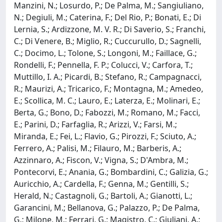
Manzini, N.; Losurdo, P.; De Palma, M.; Sangiuliano,
N.; Degiuli, M.; Caterina, F.; Del Rio, P.; Bonati, E.; Di
Lernia, S.; Ardizzone, M. V. R.; Di Saverio, S.; Franchi,
C.; Di Venere, B.; Miglio, R.; Cuccurullo, D.; Sagnelli,
C.; Docimo, L.; Tolone, S.; Longoni, M.; Faillace, G.;
Rondelli, F.; Pennella, F. P.; Colucci, V.; Carfora, T.;
Muttillo, I. A.; Picardi, B.; Stefano, R.; Campagnacci,
R.; Maurizi, A.; Tricarico, F.; Montagna, M.; Amedeo,
E.; Scollica, M. C.; Lauro, E.; Laterza, E.; Molinari, E.;
Berta, G.; Bono, D.; Fabozzi, M.; Romano, M.; Facci,
E.; Parini, D.; Farfaglia, R.; Arizzi, V.; Farsi, M.;
Miranda, E.; Fei, L.; Flavio, G.; Pirozzi, F.; Sciuto, A.;
Ferrero, A.; Palisi, M.; Filauro, M.; Barberis, A.;
Azzinnaro, A.; Fiscon, V.; Vigna, S.; D'Ambra, M.;
Pontecorvi, E.; Anania, G.; Bombardini, C.; Galizia, G.;
Auricchio, A.; Cardella, F.; Genna, M.; Gentilli, S.;
Herald, N.; Castagnoli, G.; Bartoli, A.; Gianotti, L.;
Garancini, M.; Bellanova, G.; Palazzo, P.; De Palma,
G.; Milone, M.; Ferrari, G.; Magistro, C.; Giuliani, A.;