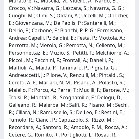
Muratore, A.; Musella, M.; Vitiello, A.; Nardo, B.;
Crocco, V.; Navarra, G.; Lazzara, S.; Navarra, G. G.;
Cuoghi, M.; Olmi, S.; Oldani, A.; Uccelli, M.; Opocher,
E.; Giovenzana, M.; De Paolis, P.; Santarelli, M.;
Delrio, P.; Carbone, F.; Bianchi, P. P. G.; Formisano,
Andrea; Capelli, P.; Baldini, E.; Festa, P.; Mottola, A.;
Perrotta, M.; Merola, G.; Perrotta, N.; Celiento, M.;
Personnettaz, E.; Muzio, S.; Petitti, T.; Melchiorre, A.;
Piccoli, M.; Pecchini, F.; Frontali, A.; Danelli, P.;
Maffioli, A.; Maida, P.; Tammaro, P.; Pignata, G.;
Andreuccetti, J.; Pilone, V.; Renzulli, M.; Pintaldi, S.;
Ceretti, A. P.; Mariani, N. M.; Pisanu, A.; Polastri, R.;
Maiello, F.; Porcu, A.; Perra, T.; Mucilli, F.; Barone, M.;
Troisi, R.; Montalti, R.; Scognamillo, F.; Delogu, D.;
Galleano, R.; Malerba, M.; Salfi, R.; Pisano, M.; Sechi,
R.; Cillara, N.; Ramuscello, S.; De Leo, E.; Restini, E.;
Tumolo, R.; Cianci, P.; Capuzzolo, S.; Rizzo, M.;
Recordare, A.; Santoro, R.; Amodio, P. M.; Rocca, A.;
Cecere, G.; Romito, R.; Portigliotti, L.; Rosati, R.;