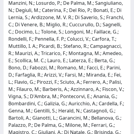
Manzini, N.; Losurdo, P.; De Palma, M.; Sangiuliano,
N.; Degiuli, M.; Caterina, F.; Del Rio, P.; Bonati, E.; Di
Lernia, S.; Ardizzone, M. V. R.; Di Saverio, S.; Franchi,
C.; Di Venere, B.; Miglio, R.; Cuccurullo, D.; Sagnelli,
C.; Docimo, L.; Tolone, S.; Longoni, M.; Faillace, G.;
Rondelli, F.; Pennella, F. P.; Colucci, V.; Carfora, T.;
Muttillo, I. A.; Picardi, B.; Stefano, R.; Campagnacci,
R.; Maurizi, A.; Tricarico, F.; Montagna, M.; Amedeo,
E.; Scollica, M. C.; Lauro, E.; Laterza, E.; Berta, G.;
Bono, D.; Fabozzi, M.; Romano, M.; Facci, E.; Parini,
D.; Farfaglia, R.; Arizzi, V.; Farsi, M.; Miranda, E.; Fei,
L.; Flavio, G.; Pirozzi, F.; Sciuto, A.; Ferrero, A.; Palisi,
M.; Filauro, M.; Barberis, A.; Azzinnaro, A.; Fiscon, V.;
Vigna, S.; D'Ambra, M.; Pontecorvi, E.; Anania, G.;
Bombardini, C.; Galizia, G.; Auricchio, A.; Cardella, F.;
Genna, M.; Gentilli, S.; Herald, N.; Castagnoli, G.;
Bartoli, A.; Gianotti, L.; Garancini, M.; Bellanova, G.;
Palazzo, P.; De Palma, G.; Milone, M.; Ferrari, G.;
Magistro, C.; Giuliani, A.; Di Natale, G.; Brisinda, G.;