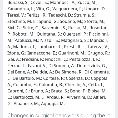
Bonassi, S.; Cevoli, S.; Mannocci, A.; Zucco, M.;
Zanandrea, L.; Vita, G.; Valguarnera, F.; Ungaro, D.;
Teresi, V.; Terlizzi, R.; Tedeschi, D.; Strumia, S.;
Stochino, M. E.; Spano, G.; Sodano, M.; Sforza, M.;
Sixt, G.; Sette, G.; Salvemini, S.; Russo, M.; Rosettani,
P.; Robotti, M.; Quintana, S.; Querzani, P.; Piccininni,
M.; Paolucci, M.; Nizzoli, S.; Matignaro, S.; Mancioli,
A.; Madonia, I.; Lombardi, L.; Presti, R. L.; Laterza, V.;
Idone, G.; Iannaccone, E.; Guarinoni, M.; Grugno, R.;
Gai, A.; Frediani, F.; Finocchi, C.; Pestalozza, I. F.;
Ferrau, L.; Favoni, V.; Di Summa, A.; Demirtzidis, G.;
Del Bene, A.; Deidda, A.; De Simone, R.; Di Clemente,
L.; De Bartolo, M.; Cortese, F.; Cosenza, D.; Coppola,
A.; Colombo, E.; Colombo, B.; Cherchi, A.; Cetta, I.;
Caproni, S.; Bruno, A.; Braca, S.; Bono, F.; Bloise, M.
C.; Bartolozzi, M. L.; Ardau, R.; Alivernini, D.; Alfieri,
G.; Albanese, M.; Aguggia, M.
Changes in surgical behaviors during the