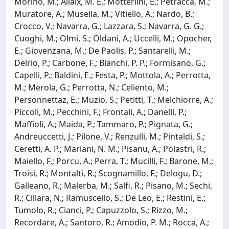
Morino, M.; Allaix, M. E.; Motterlini, E.; Petracca, M.;
Muratore, A.; Musella, M.; Vitiello, A.; Nardo, B.;
Crocco, V.; Navarra, G.; Lazzara, S.; Navarra, G. G.;
Cuoghi, M.; Olmi, S.; Oldani, A.; Uccelli, M.; Opocher,
E.; Giovenzana, M.; De Paolis, P.; Santarelli, M.;
Delrio, P.; Carbone, F.; Bianchi, P. P.; Formisano, G.;
Capelli, P.; Baldini, E.; Festa, P.; Mottola, A.; Perrotta,
M.; Merola, G.; Perrotta, N.; Celiento, M.;
Personnettaz, E.; Muzio, S.; Petitti, T.; Melchiorre, A.;
Piccoli, M.; Pecchini, F.; Frontali, A.; Danelli, P.;
Maffioli, A.; Maida, P.; Tammaro, P.; Pignata, G.;
Andreuccetti, J.; Pilone, V.; Renzulli, M.; Pintaldi, S.;
Ceretti, A. P.; Mariani, N. M.; Pisanu, A.; Polastri, R.;
Maiello, F.; Porcu, A.; Perra, T.; Mucilli, F.; Barone, M.;
Troisi, R.; Montalti, R.; Scognamillo, F.; Delogu, D.;
Galleano, R.; Malerba, M.; Salfi, R.; Pisano, M.; Sechi,
R.; Cillara, N.; Ramuscello, S.; De Leo, E.; Restini, E.;
Tumolo, R.; Cianci, P.; Capuzzolo, S.; Rizzo, M.;
Recordare, A.; Santoro, R.; Amodio, P. M.; Rocca, A.;