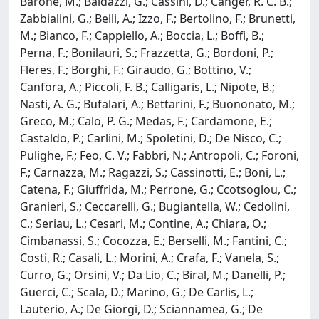
Barone, M.; Baldazzi, G.; Cassini, D.; Canger, R. C. B.;
Zabbialini, G.; Belli, A.; Izzo, F.; Bertolino, F.; Brunetti,
M.; Bianco, F.; Cappiello, A.; Boccia, L.; Boffi, B.;
Perna, F.; Bonilauri, S.; Frazzetta, G.; Bordoni, P.;
Fleres, F.; Borghi, F.; Giraudo, G.; Bottino, V.;
Canfora, A.; Piccoli, F. B.; Calligaris, L.; Nipote, B.;
Nasti, A. G.; Bufalari, A.; Bettarini, F.; Buononato, M.;
Greco, M.; Calo, P. G.; Medas, F.; Cardamone, E.;
Castaldo, P.; Carlini, M.; Spoletini, D.; De Nisco, C.;
Pulighe, F.; Feo, C. V.; Fabbri, N.; Antropoli, C.; Foroni,
F.; Carnazza, M.; Ragazzi, S.; Cassinotti, E.; Boni, L.;
Catena, F.; Giuffrida, M.; Perrone, G.; Ccotsoglou, C.;
Granieri, S.; Ceccarelli, G.; Bugiantella, W.; Cedolini,
C.; Seriau, L.; Cesari, M.; Contine, A.; Chiara, O.;
Cimbanassi, S.; Cocozza, E.; Berselli, M.; Fantini, C.;
Costi, R.; Casali, L.; Morini, A.; Crafa, F.; Vanela, S.;
Curro, G.; Orsini, V.; Da Lio, C.; Biral, M.; Danelli, P.;
Guerci, C.; Scala, D.; Marino, G.; De Carlis, L.;
Lauterio, A.; De Giorgi, D.; Sciannamea, G.; De