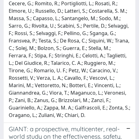
Cecere, G.; Romito, R.; Portigliotti, L.; Rosati, R.;
Elmore, U.; Russello, D.; Latteri, S.; Costarella, S. M.;
Massa, S.; Capasso, L.; Santangelo, M.; Sodo, M.;
Sarro, G.; Rivolta, U.; Scabini, S.; Pertile, D.; Selvaggi,
F.; Rossi, S.; Selvaggi, F.; Pellino, G.; Sganga, G.;
Fransvea, P.; Testa, S.; De Rosa, C.; Siquini, W.; Trana,
C.; Solej, M.; Bolzon, S.; Guerra, E.; Stella, M.;
Ferrara, F.; Stipa, F.; Stringhi, E.; Celotti, A.; Taglietti,
L.; Del Giudice, R.; Talarico, C. A.; Ruggiero, M.;
Tirone, G.; Romario, U. F.; Petz, W.; Caracino, V.;
Rossetti, V.; Verza, L. A.; Cavallo, F.; Vescovi, L.;
Marini, M.; Vettoretto, N.; Botteri, E.; Vincenti, L.;
Giannandrea, G.; Viora, T.; Maganuco, L.; Veronesi,
P.; Zani, B.; Zanus, G.; Brizzolari, M.; Zanzi, F.;
Guariniello, A.; Zappa, M. A.; Galfrascoli, E.; Zonta, S.;
Oragano, L.; Zuliani, W.; Chiari, D.
GIANT: a prospective, multicenter, real-
world study on the effectiveness, safety,