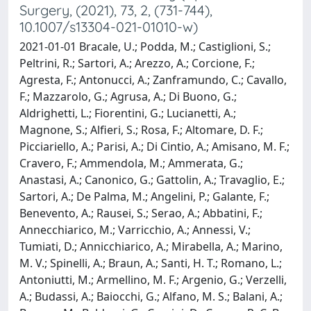
Surgery, (2021), 73, 2, (731-744),
10.1007/s13304-021-01010-w)
2021-01-01 Bracale, U.; Podda, M.; Castiglioni, S.;
Peltrini, R.; Sartori, A.; Arezzo, A.; Corcione, F.;
Agresta, F.; Antonucci, A.; Zanframundo, C.; Cavallo,
F.; Mazzarolo, G.; Agrusa, A.; Di Buono, G.;
Aldrighetti, L.; Fiorentini, G.; Lucianetti, A.;
Magnone, S.; Alfieri, S.; Rosa, F.; Altomare, D. F.;
Picciariello, A.; Parisi, A.; Di Cintio, A.; Amisano, M. F.;
Cravero, F.; Ammendola, M.; Ammerata, G.;
Anastasi, A.; Canonico, G.; Gattolin, A.; Travaglio, E.;
Sartori, A.; De Palma, M.; Angelini, P.; Galante, F.;
Benevento, A.; Rausei, S.; Serao, A.; Abbatini, F.;
Annecchiarico, M.; Varricchio, A.; Annessi, V.;
Tumiati, D.; Annicchiarico, A.; Mirabella, A.; Marino,
M. V.; Spinelli, A.; Braun, A.; Santi, H. T.; Romano, L.;
Antoniutti, M.; Armellino, M. F.; Argenio, G.; Verzelli,
A.; Budassi, A.; Baiocchi, G.; Alfano, M. S.; Balani, A.;