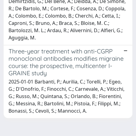
Demirtzidis, G.; Del Bene, A.; Deidda, A.; De Simone,
R.; De Bartolo, M.; Cortese, F.; Cosenza, D.; Coppola,
A.; Colombo, E.; Colombo, B.; Cherchi, A.; Cetta, I.;
Caproni, S.; Bruno, A.; Braca, S.; Bloise, M. C.;
Bartolozzi, M. L.; Ardau, R.; Alivernini, D.; Alfieri, G.;
Aguggia, M.
Three-year treatment with anti-CGRP
monoclonal antibodies modifies migraine
course: the prospective, multicenter I-
GRAINE study
2025-01-01 Barbanti, P.; Aurilia, C.; Torelli, P.; Egeo,
G.; D'Onofrio, F.; Finocchi, C.; Carnevale, A.; Viticchi,
G.; Russo, M.; Quintana, S.; Orlando, B.; Fiorentini,
G.; Messina, R.; Bartolini, M.; Pistoia, F.; Filippi, M.;
Bonassi, S.; Cevoli, S.; Mannocci, A.