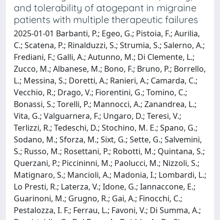
and tolerability of atogepant in migraine
patients with multiple therapeutic failures
2025-01-01 Barbanti, P.; Egeo, G.; Pistoia, F.; Aurilia,
C.; Scatena, P.; Rinalduzzi, S.; Strumia, S.; Salerno, A.;
Frediani, F.; Galli, A.; Autunno, M.; Di Clemente, L.;
Zucco, M.; Albanese, M.; Bono, F.; Bruno, P.; Borrello,
L.; Messina, S.; Doretti, A.; Ranieri, A.; Camarda, C.;
Vecchio, R.; Drago, V.; Fiorentini, G.; Tomino, C.;
Bonassi, S.; Torelli, P.; Mannocci, A.; Zanandrea, L.;
Vita, G.; Valguarnera, F.; Ungaro, D.; Teresi, V.;
Terlizzi, R.; Tedeschi, D.; Stochino, M. E.; Spano, G.;
Sodano, M.; Sforza, M.; Sixt, G.; Sette, G.; Salvemini,
S.; Russo, M.; Rosettani, P.; Robotti, M.; Quintana, S.;
Querzani, P.; Piccininni, M.; Paolucci, M.; Nizzoli, S.;
Matignaro, S.; Mancioli, A.; Madonia, I.; Lombardi, L.;
Lo Presti, R.; Laterza, V.; Idone, G.; Iannaccone, E.;
Guarinoni, M.; Grugno, R.; Gai, A.; Finocchi, C.;
Pestalozza, I. F.; Ferrau, L.; Favoni, V.; Di Summa, A.;