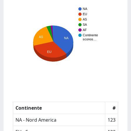
NA
EU
AS
SA
AF
Continente
AS
NA
sconos…
EU
Continente
#
NA - Nord America
123