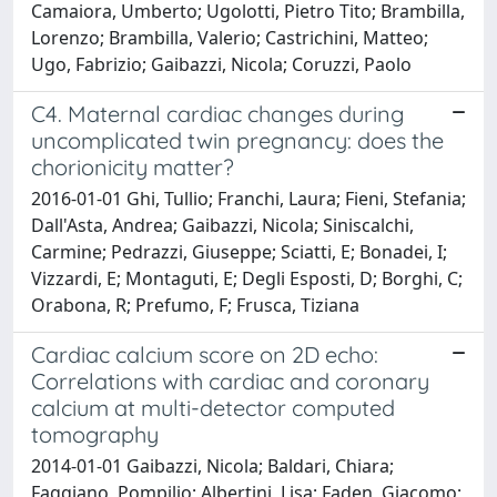
Camaiora, Umberto; Ugolotti, Pietro Tito; Brambilla,
Lorenzo; Brambilla, Valerio; Castrichini, Matteo;
Ugo, Fabrizio; Gaibazzi, Nicola; Coruzzi, Paolo
C4. Maternal cardiac changes during
uncomplicated twin pregnancy: does the
chorionicity matter?
2016-01-01 Ghi, Tullio; Franchi, Laura; Fieni, Stefania;
Dall'Asta, Andrea; Gaibazzi, Nicola; Siniscalchi,
Carmine; Pedrazzi, Giuseppe; Sciatti, E; Bonadei, I;
Vizzardi, E; Montaguti, E; Degli Esposti, D; Borghi, C;
Orabona, R; Prefumo, F; Frusca, Tiziana
Cardiac calcium score on 2D echo:
Correlations with cardiac and coronary
calcium at multi-detector computed
tomography
2014-01-01 Gaibazzi, Nicola; Baldari, Chiara;
Faggiano, Pompilio; Albertini, Lisa; Faden, Giacomo;