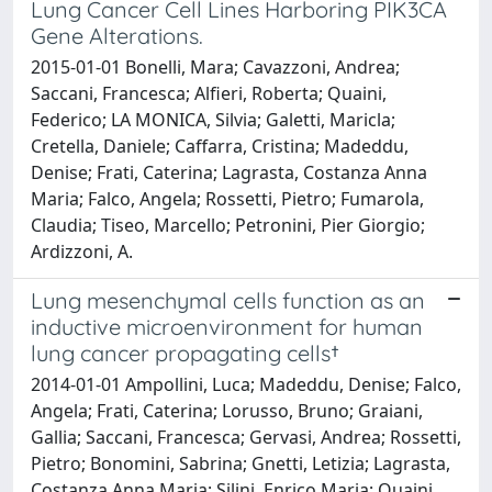
Lung Cancer Cell Lines Harboring PIK3CA
Gene Alterations.
2015-01-01 Bonelli, Mara; Cavazzoni, Andrea;
Saccani, Francesca; Alfieri, Roberta; Quaini,
Federico; LA MONICA, Silvia; Galetti, Maricla;
Cretella, Daniele; Caffarra, Cristina; Madeddu,
Denise; Frati, Caterina; Lagrasta, Costanza Anna
Maria; Falco, Angela; Rossetti, Pietro; Fumarola,
Claudia; Tiseo, Marcello; Petronini, Pier Giorgio;
Ardizzoni, A.
Lung mesenchymal cells function as an
inductive microenvironment for human
lung cancer propagating cells†
2014-01-01 Ampollini, Luca; Madeddu, Denise; Falco,
Angela; Frati, Caterina; Lorusso, Bruno; Graiani,
Gallia; Saccani, Francesca; Gervasi, Andrea; Rossetti,
Pietro; Bonomini, Sabrina; Gnetti, Letizia; Lagrasta,
Costanza Anna Maria; Silini, Enrico Maria; Quaini,