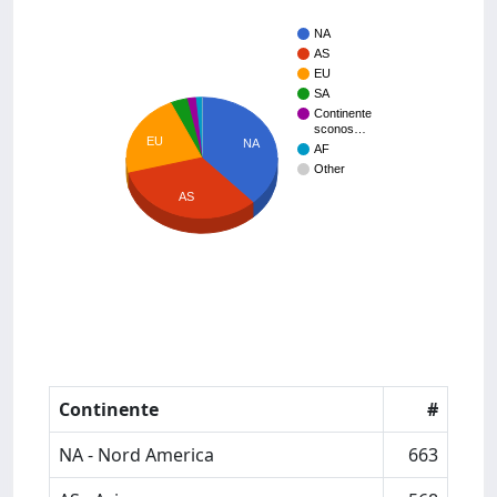
NA
AS
EU
SA
Continente
sconos…
EU
NA
AF
Other
AS
Continente
#
NA - Nord America
663