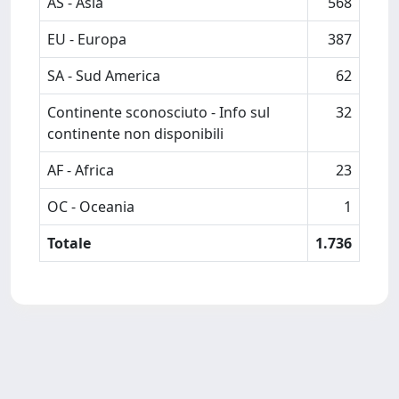
AS - Asia
568
EU - Europa
387
SA - Sud America
62
Continente sconosciuto - Info sul
32
continente non disponibili
AF - Africa
23
OC - Oceania
1
Totale
1.736
Powered by
IRIS
-
about IRIS
-