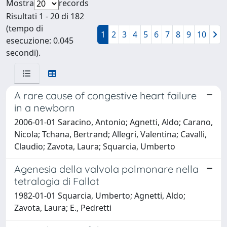
Mostra
records
Risultati 1 - 20 di 182
(tempo di
1
2
3
4
5
6
7
8
9
10
esecuzione: 0.045
secondi).
A rare cause of congestive heart failure
in a newborn
2006-01-01 Saracino, Antonio; Agnetti, Aldo; Carano,
Nicola; Tchana, Bertrand; Allegri, Valentina; Cavalli,
Claudio; Zavota, Laura; Squarcia, Umberto
Agenesia della valvola polmonare nella
tetralogia di Fallot
1982-01-01 Squarcia, Umberto; Agnetti, Aldo;
Zavota, Laura; E., Pedretti