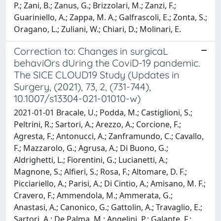
P.; Zani, B.; Zanus, G.; Brizzolari, M.; Zanzi, F.;
Guariniello, A.; Zappa, M. A.; Galfrascoli, E.; Zonta, S.;
Oragano, L.; Zuliani, W.; Chiari, D.; Molinari, E.
Correction to: Changes in surgicaL
behaviOrs dUring the CoviD-19 pandemic.
The SICE CLOUD19 Study (Updates in
Surgery, (2021), 73, 2, (731-744),
10.1007/s13304-021-01010-w)
2021-01-01 Bracale, U.; Podda, M.; Castiglioni, S.;
Peltrini, R.; Sartori, A.; Arezzo, A.; Corcione, F.;
Agresta, F.; Antonucci, A.; Zanframundo, C.; Cavallo,
F.; Mazzarolo, G.; Agrusa, A.; Di Buono, G.;
Aldrighetti, L.; Fiorentini, G.; Lucianetti, A.;
Magnone, S.; Alfieri, S.; Rosa, F.; Altomare, D. F.;
Picciariello, A.; Parisi, A.; Di Cintio, A.; Amisano, M. F.;
Cravero, F.; Ammendola, M.; Ammerata, G.;
Anastasi, A.; Canonico, G.; Gattolin, A.; Travaglio, E.;
Sartori, A.; De Palma, M.; Angelini, P.; Galante, F.;