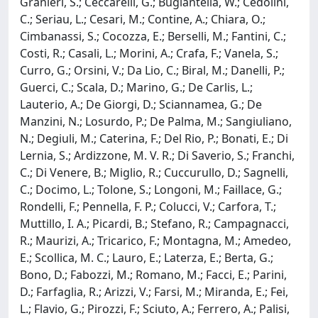
Granieri, S.; Ceccarelli, G.; Bugiantella, W.; Cedolini,
C.; Seriau, L.; Cesari, M.; Contine, A.; Chiara, O.;
Cimbanassi, S.; Cocozza, E.; Berselli, M.; Fantini, C.;
Costi, R.; Casali, L.; Morini, A.; Crafa, F.; Vanela, S.;
Curro, G.; Orsini, V.; Da Lio, C.; Biral, M.; Danelli, P.;
Guerci, C.; Scala, D.; Marino, G.; De Carlis, L.;
Lauterio, A.; De Giorgi, D.; Sciannamea, G.; De
Manzini, N.; Losurdo, P.; De Palma, M.; Sangiuliano,
N.; Degiuli, M.; Caterina, F.; Del Rio, P.; Bonati, E.; Di
Lernia, S.; Ardizzone, M. V. R.; Di Saverio, S.; Franchi,
C.; Di Venere, B.; Miglio, R.; Cuccurullo, D.; Sagnelli,
C.; Docimo, L.; Tolone, S.; Longoni, M.; Faillace, G.;
Rondelli, F.; Pennella, F. P.; Colucci, V.; Carfora, T.;
Muttillo, I. A.; Picardi, B.; Stefano, R.; Campagnacci,
R.; Maurizi, A.; Tricarico, F.; Montagna, M.; Amedeo,
E.; Scollica, M. C.; Lauro, E.; Laterza, E.; Berta, G.;
Bono, D.; Fabozzi, M.; Romano, M.; Facci, E.; Parini,
D.; Farfaglia, R.; Arizzi, V.; Farsi, M.; Miranda, E.; Fei,
L.; Flavio, G.; Pirozzi, F.; Sciuto, A.; Ferrero, A.; Palisi,