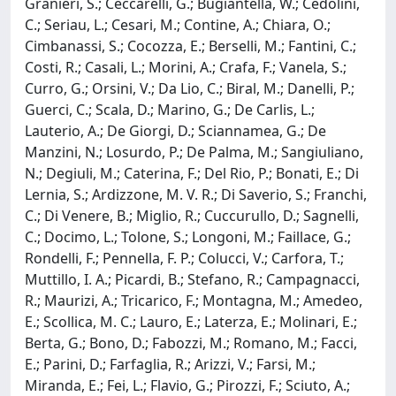
Granieri, S.; Ceccarelli, G.; Bugiantella, W.; Cedolini,
C.; Seriau, L.; Cesari, M.; Contine, A.; Chiara, O.;
Cimbanassi, S.; Cocozza, E.; Berselli, M.; Fantini, C.;
Costi, R.; Casali, L.; Morini, A.; Crafa, F.; Vanela, S.;
Curro, G.; Orsini, V.; Da Lio, C.; Biral, M.; Danelli, P.;
Guerci, C.; Scala, D.; Marino, G.; De Carlis, L.;
Lauterio, A.; De Giorgi, D.; Sciannamea, G.; De
Manzini, N.; Losurdo, P.; De Palma, M.; Sangiuliano,
N.; Degiuli, M.; Caterina, F.; Del Rio, P.; Bonati, E.; Di
Lernia, S.; Ardizzone, M. V. R.; Di Saverio, S.; Franchi,
C.; Di Venere, B.; Miglio, R.; Cuccurullo, D.; Sagnelli,
C.; Docimo, L.; Tolone, S.; Longoni, M.; Faillace, G.;
Rondelli, F.; Pennella, F. P.; Colucci, V.; Carfora, T.;
Muttillo, I. A.; Picardi, B.; Stefano, R.; Campagnacci,
R.; Maurizi, A.; Tricarico, F.; Montagna, M.; Amedeo,
E.; Scollica, M. C.; Lauro, E.; Laterza, E.; Molinari, E.;
Berta, G.; Bono, D.; Fabozzi, M.; Romano, M.; Facci,
E.; Parini, D.; Farfaglia, R.; Arizzi, V.; Farsi, M.;
Miranda, E.; Fei, L.; Flavio, G.; Pirozzi, F.; Sciuto, A.;