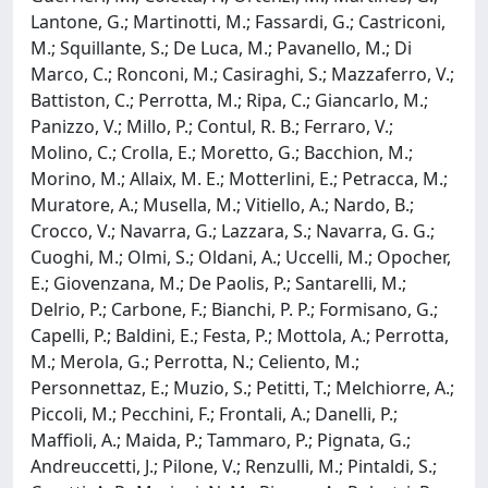
Lantone, G.; Martinotti, M.; Fassardi, G.; Castriconi,
M.; Squillante, S.; De Luca, M.; Pavanello, M.; Di
Marco, C.; Ronconi, M.; Casiraghi, S.; Mazzaferro, V.;
Battiston, C.; Perrotta, M.; Ripa, C.; Giancarlo, M.;
Panizzo, V.; Millo, P.; Contul, R. B.; Ferraro, V.;
Molino, C.; Crolla, E.; Moretto, G.; Bacchion, M.;
Morino, M.; Allaix, M. E.; Motterlini, E.; Petracca, M.;
Muratore, A.; Musella, M.; Vitiello, A.; Nardo, B.;
Crocco, V.; Navarra, G.; Lazzara, S.; Navarra, G. G.;
Cuoghi, M.; Olmi, S.; Oldani, A.; Uccelli, M.; Opocher,
E.; Giovenzana, M.; De Paolis, P.; Santarelli, M.;
Delrio, P.; Carbone, F.; Bianchi, P. P.; Formisano, G.;
Capelli, P.; Baldini, E.; Festa, P.; Mottola, A.; Perrotta,
M.; Merola, G.; Perrotta, N.; Celiento, M.;
Personnettaz, E.; Muzio, S.; Petitti, T.; Melchiorre, A.;
Piccoli, M.; Pecchini, F.; Frontali, A.; Danelli, P.;
Maffioli, A.; Maida, P.; Tammaro, P.; Pignata, G.;
Andreuccetti, J.; Pilone, V.; Renzulli, M.; Pintaldi, S.;