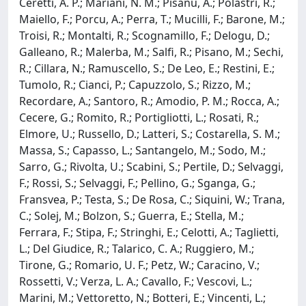
Ceretti, A. P.; Mariani, N. M.; Pisanu, A.; Polastri, R.;
Maiello, F.; Porcu, A.; Perra, T.; Mucilli, F.; Barone, M.;
Troisi, R.; Montalti, R.; Scognamillo, F.; Delogu, D.;
Galleano, R.; Malerba, M.; Salfi, R.; Pisano, M.; Sechi,
R.; Cillara, N.; Ramuscello, S.; De Leo, E.; Restini, E.;
Tumolo, R.; Cianci, P.; Capuzzolo, S.; Rizzo, M.;
Recordare, A.; Santoro, R.; Amodio, P. M.; Rocca, A.;
Cecere, G.; Romito, R.; Portigliotti, L.; Rosati, R.;
Elmore, U.; Russello, D.; Latteri, S.; Costarella, S. M.;
Massa, S.; Capasso, L.; Santangelo, M.; Sodo, M.;
Sarro, G.; Rivolta, U.; Scabini, S.; Pertile, D.; Selvaggi,
F.; Rossi, S.; Selvaggi, F.; Pellino, G.; Sganga, G.;
Fransvea, P.; Testa, S.; De Rosa, C.; Siquini, W.; Trana,
C.; Solej, M.; Bolzon, S.; Guerra, E.; Stella, M.;
Ferrara, F.; Stipa, F.; Stringhi, E.; Celotti, A.; Taglietti,
L.; Del Giudice, R.; Talarico, C. A.; Ruggiero, M.;
Tirone, G.; Romario, U. F.; Petz, W.; Caracino, V.;
Rossetti, V.; Verza, L. A.; Cavallo, F.; Vescovi, L.;
Marini, M.; Vettoretto, N.; Botteri, E.; Vincenti, L.;