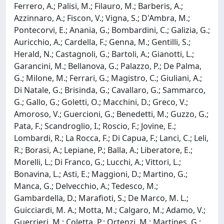
Ferrero, A.; Palisi, M.; Filauro, M.; Barberis, A.;
Azzinnaro, A.; Fiscon, V.; Vigna, S.; D'Ambra, M.;
Pontecorvi, E.; Anania, G.; Bombardini, C.; Galizia, G.;
Auricchio, A.; Cardella, F.; Genna, M.; Gentilli, S.;
Herald, N.; Castagnoli, G.; Bartoli, A.; Gianotti, L.;
Garancini, M.; Bellanova, G.; Palazzo, P.; De Palma,
G.; Milone, M.; Ferrari, G.; Magistro, C.; Giuliani, A.;
Di Natale, G.; Brisinda, G.; Cavallaro, G.; Sammarco,
G.; Gallo, G.; Goletti, O.; Macchini, D.; Greco, V.;
Amoroso, V.; Guercioni, G.; Benedetti, M.; Guzzo, G.;
Pata, F.; Scandroglio, I.; Roscio, F.; Jovine, E.;
Lombardi, R.; La Rocca, F.; Di Capua, F.; Lanci, C.; Leli,
R.; Borasi, A.; Lepiane, P.; Balla, A.; Liberatore, E.;
Morelli, L.; Di Franco, G.; Lucchi, A.; Vittori, L.;
Bonavina, L.; Asti, E.; Maggioni, D.; Martino, G.;
Manca, G.; Delvecchio, A.; Tedesco, M.;
Gambardella, D.; Marafioti, S.; De Marco, M. L.;
Guicciardi, M. A.; Motta, M.; Calgaro, M.; Adamo, V.;
Guerrieri, M.; Coletta, P.; Ortenzi, M.; Martines, G.;