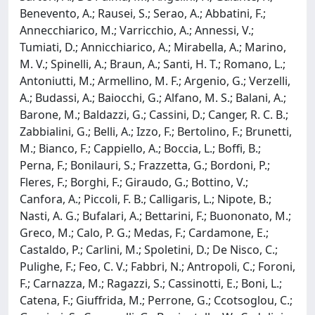
Benevento, A.; Rausei, S.; Serao, A.; Abbatini, F.;
Annecchiarico, M.; Varricchio, A.; Annessi, V.;
Tumiati, D.; Annicchiarico, A.; Mirabella, A.; Marino,
M. V.; Spinelli, A.; Braun, A.; Santi, H. T.; Romano, L.;
Antoniutti, M.; Armellino, M. F.; Argenio, G.; Verzelli,
A.; Budassi, A.; Baiocchi, G.; Alfano, M. S.; Balani, A.;
Barone, M.; Baldazzi, G.; Cassini, D.; Canger, R. C. B.;
Zabbialini, G.; Belli, A.; Izzo, F.; Bertolino, F.; Brunetti,
M.; Bianco, F.; Cappiello, A.; Boccia, L.; Boffi, B.;
Perna, F.; Bonilauri, S.; Frazzetta, G.; Bordoni, P.;
Fleres, F.; Borghi, F.; Giraudo, G.; Bottino, V.;
Canfora, A.; Piccoli, F. B.; Calligaris, L.; Nipote, B.;
Nasti, A. G.; Bufalari, A.; Bettarini, F.; Buononato, M.;
Greco, M.; Calo, P. G.; Medas, F.; Cardamone, E.;
Castaldo, P.; Carlini, M.; Spoletini, D.; De Nisco, C.;
Pulighe, F.; Feo, C. V.; Fabbri, N.; Antropoli, C.; Foroni,
F.; Carnazza, M.; Ragazzi, S.; Cassinotti, E.; Boni, L.;
Catena, F.; Giuffrida, M.; Perrone, G.; Ccotsoglou, C.;