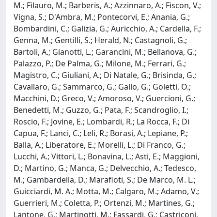
M.; Filauro, M.; Barberis, A.; Azzinnaro, A.; Fiscon, V.;
Vigna, S.; D'Ambra, M.; Pontecorvi, E.; Anania, G.;
Bombardini, C.; Galizia, G.; Auricchio, A.; Cardella, F.;
Genna, M.; Gentilli, S.; Herald, N.; Castagnoli, G.;
Bartoli, A.; Gianotti, L.; Garancini, M.; Bellanova, G.;
Palazzo, P.; De Palma, G.; Milone, M.; Ferrari, G.;
Magistro, C.; Giuliani, A.; Di Natale, G.; Brisinda, G.;
Cavallaro, G.; Sammarco, G.; Gallo, G.; Goletti, O.;
Macchini, D.; Greco, V.; Amoroso, V.; Guercioni, G.;
Benedetti, M.; Guzzo, G.; Pata, F.; Scandroglio, I.;
Roscio, F.; Jovine, E.; Lombardi, R.; La Rocca, F.; Di
Capua, F.; Lanci, C.; Leli, R.; Borasi, A.; Lepiane, P.;
Balla, A.; Liberatore, E.; Morelli, L.; Di Franco, G.;
Lucchi, A.; Vittori, L.; Bonavina, L.; Asti, E.; Maggioni,
D.; Martino, G.; Manca, G.; Delvecchio, A.; Tedesco,
M.; Gambardella, D.; Marafioti, S.; De Marco, M. L.;
Guicciardi, M. A.; Motta, M.; Calgaro, M.; Adamo, V.;
Guerrieri, M.; Coletta, P.; Ortenzi, M.; Martines, G.;
Lantone, G.; Martinotti, M.; Fassardi, G.; Castriconi,