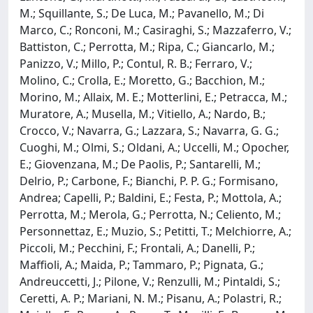
M.; Squillante, S.; De Luca, M.; Pavanello, M.; Di
Marco, C.; Ronconi, M.; Casiraghi, S.; Mazzaferro, V.;
Battiston, C.; Perrotta, M.; Ripa, C.; Giancarlo, M.;
Panizzo, V.; Millo, P.; Contul, R. B.; Ferraro, V.;
Molino, C.; Crolla, E.; Moretto, G.; Bacchion, M.;
Morino, M.; Allaix, M. E.; Motterlini, E.; Petracca, M.;
Muratore, A.; Musella, M.; Vitiello, A.; Nardo, B.;
Crocco, V.; Navarra, G.; Lazzara, S.; Navarra, G. G.;
Cuoghi, M.; Olmi, S.; Oldani, A.; Uccelli, M.; Opocher,
E.; Giovenzana, M.; De Paolis, P.; Santarelli, M.;
Delrio, P.; Carbone, F.; Bianchi, P. P. G.; Formisano,
Andrea; Capelli, P.; Baldini, E.; Festa, P.; Mottola, A.;
Perrotta, M.; Merola, G.; Perrotta, N.; Celiento, M.;
Personnettaz, E.; Muzio, S.; Petitti, T.; Melchiorre, A.;
Piccoli, M.; Pecchini, F.; Frontali, A.; Danelli, P.;
Maffioli, A.; Maida, P.; Tammaro, P.; Pignata, G.;
Andreuccetti, J.; Pilone, V.; Renzulli, M.; Pintaldi, S.;
Ceretti, A. P.; Mariani, N. M.; Pisanu, A.; Polastri, R.;