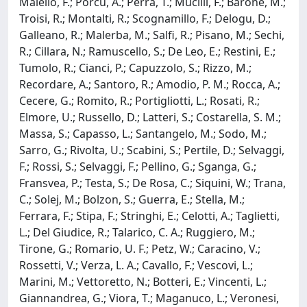
Maiello, F.; Porcu, A.; Perra, T.; Mucilli, F.; Barone, M.;
Troisi, R.; Montalti, R.; Scognamillo, F.; Delogu, D.;
Galleano, R.; Malerba, M.; Salfi, R.; Pisano, M.; Sechi,
R.; Cillara, N.; Ramuscello, S.; De Leo, E.; Restini, E.;
Tumolo, R.; Cianci, P.; Capuzzolo, S.; Rizzo, M.;
Recordare, A.; Santoro, R.; Amodio, P. M.; Rocca, A.;
Cecere, G.; Romito, R.; Portigliotti, L.; Rosati, R.;
Elmore, U.; Russello, D.; Latteri, S.; Costarella, S. M.;
Massa, S.; Capasso, L.; Santangelo, M.; Sodo, M.;
Sarro, G.; Rivolta, U.; Scabini, S.; Pertile, D.; Selvaggi,
F.; Rossi, S.; Selvaggi, F.; Pellino, G.; Sganga, G.;
Fransvea, P.; Testa, S.; De Rosa, C.; Siquini, W.; Trana,
C.; Solej, M.; Bolzon, S.; Guerra, E.; Stella, M.;
Ferrara, F.; Stipa, F.; Stringhi, E.; Celotti, A.; Taglietti,
L.; Del Giudice, R.; Talarico, C. A.; Ruggiero, M.;
Tirone, G.; Romario, U. F.; Petz, W.; Caracino, V.;
Rossetti, V.; Verza, L. A.; Cavallo, F.; Vescovi, L.;
Marini, M.; Vettoretto, N.; Botteri, E.; Vincenti, L.;
Giannandrea, G.; Viora, T.; Maganuco, L.; Veronesi,