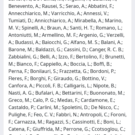
Benevento, A.; Rausei, S.; Serao, A.; Abbatini, F.;
Annecchiarico, M.; Varricchio, A.; Annessi, V.;
Tumiati, D.; Annicchiarico, A.; Mirabella, A.; Marino,
M. V.; Spinelli, A.; Braun, A.; Santi, H. T.; Romano, L.;
Antoniutti, M.; Armellino, M. F.; Argenio, G.; Verzelli,
A.; Budassi, A.; Baiocchi, G.; Alfano, M. S.; Balani, A.;
Barone, M.; Baldazzi, G.; Cassini, D.; Canger, R. C. B.;
Zabbialini, G.; Belli, A.; Izzo, F.; Bertolino, F.; Brunetti,
M.; Bianco, F.; Cappiello, A.; Boccia, L.; Boffi, B.;
Perna, F.; Bonilauri, S.; Frazzetta, G.; Bordoni, P.;
Fleres, F.; Borghi, F.; Giraudo, G.; Bottino, V.;
Canfora, A.; Piccoli, F. B.; Calligaris, L.; Nipote, B.;
Nasti, A. G.; Bufalari, A.; Bettarini, F.; Buononato, M.;
Greco, M.; Calo, P. G.; Medas, F.; Cardamone, E.;
Castaldo, P.; Carlini, M.; Spoletini, D.; De Nisco, C.;
Pulighe, F.; Feo, C. V.; Fabbri, N.; Antropoli, C.; Foroni,
F.; Carnazza, M.; Ragazzi, S.; Cassinotti, E.; Boni, L.;
Catena, F.; Giuffrida, M.; Perrone, G.; Ccotsoglou, C.;