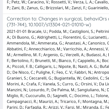
F.; Petz, W.; Caracino, V.; Rossetti, V.; Verza, L. A.; Cavall
P.; Zani, B.; Zanus, G.; Brizzolari, M.; Zanzi, F.; Guariniello
Correction to: Changes in surgicaL behaviOrs 
(731-744), 10.1007/s13304-021-01010-w)
2021-01-01 Bracale, U.; Podda, M.; Castiglioni, S.; Peltrini
A.; Di Buono, G.; Aldrighetti, L.; Fiorentini, G.; Lucianetti, 
Ammendola, M.; Ammerata, G.; Anastasi, A.; Canonico, G.; Ga
Abbatini, F.; Annecchiarico, M.; Varricchio, A.; Annessi, V.;
M.; Armellino, M. F.; Argenio, G.; Verzelli, A.; Budassi, A.; B
F.; Bertolino, F.; Brunetti, M.; Bianco, F.; Cappiello, A.; Boc
A.; Piccoli, F. B.; Calligaris, L.; Nipote, B.; Nasti, A. G.; 
D.; De Nisco, C.; Pulighe, F.; Feo, C. V.; Fabbri, N.; Antropo
Granieri, S.; Ceccarelli, G.; Bugiantella, W.; Cedolini, C.; Se
Morini, A.; Crafa, F.; Vanela, S.; Curro, G.; Orsini, V.; Da L
Manzini, N.; Losurdo, P.; De Palma, M.; Sangiuliano, N.; Degi
Miglio, R.; Cuccurullo, D.; Sagnelli, C.; Docimo, L.; Tolone, S
Campagnacci, R.; Maurizi, A.; Tricarico, F.; Montagna, M.; A
Parini, D.; Farfaglia, R.; Arizzi, V.; Farsi, M.; Miranda, E.; Fe