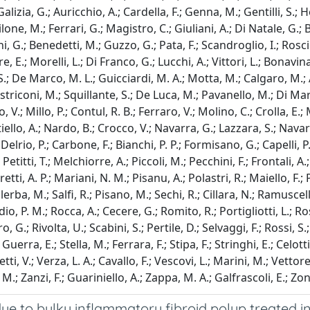
zia, G.; Auricchio, A.; Cardella, F.; Genna, M.; Gentilli, S.; Her
one, M.; Ferrari, G.; Magistro, C.; Giuliani, A.; Di Natale, G.;
 G.; Benedetti, M.; Guzzo, G.; Pata, F.; Scandroglio, I.; Roscio,
tore, E.; Morelli, L.; Di Franco, G.; Lucchi, A.; Vittori, L.; Bonav
; De Marco, M. L.; Guicciardi, M. A.; Motta, M.; Calgaro, M.; A
striconi, M.; Squillante, S.; De Luca, M.; Pavanello, M.; Di Ma
 V.; Millo, P.; Contul, R. B.; Ferraro, V.; Molino, C.; Crolla, E.
ello, A.; Nardo, B.; Crocco, V.; Navarra, G.; Lazzara, S.; Navarr
elrio, P.; Carbone, F.; Bianchi, P. P.; Formisano, G.; Capelli, P.
etitti, T.; Melchiorre, A.; Piccoli, M.; Pecchini, F.; Frontali, A.
retti, A. P.; Mariani, N. M.; Pisanu, A.; Polastri, R.; Maiello, F.; 
ba, M.; Salfi, R.; Pisano, M.; Sechi, R.; Cillara, N.; Ramuscello,
 P. M.; Rocca, A.; Cecere, G.; Romito, R.; Portigliotti, L.; Rosat
.; Rivolta, U.; Scabini, S.; Pertile, D.; Selvaggi, F.; Rossi, S.;
Guerra, E.; Stella, M.; Ferrara, F.; Stipa, F.; Stringhi, E.; Celotti
ti, V.; Verza, L. A.; Cavallo, F.; Vescovi, L.; Marini, M.; Vettore
M.; Zanzi, F.; Guariniello, A.; Zappa, M. A.; Galfrascoli, E.; Zon
due to bulky inflammatory fibroid polyp treated 