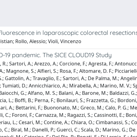
luorescence in laparoscopic colorectal resection
stian; Rollo, Alessio; Violi, Vincenzo
viD-19 pandemic. The SICE CLOUD19 Study
, R.; Sartori, A.; Arezzo, A.; Corcione, F.; Agresta, F.; Antonu
A.; Magnone, S.; Alfieri, S.; Rosa, F.; Altomare, D. F.; Picciariell
ttolin, A.; Travaglio, E.; Sartori, A.; De Palma, M.; Angelini, 
 Tumiati, D.; Annicchiarico, A.; Mirabella, A.; Marino, M. V.; Sp
aiocchi, G.; Alfano, M. S.; Balani, A.; Barone, M.; Baldazzi, G.; C
cia, L.; Boffi, B.; Perna, F.; Bonilauri, S.; Frazzetta, G.; Bordoni
Bufalari, A.; Bettarini, F.; Buononato, M.; Greco, M.; Calo, P. G.; 
li, C.; Foroni, F.; Carnazza, M.; Ragazzi, S.; Cassinotti, E.; Bon
riau, L.; Cesari, M.; Contine, A.; Chiara, O.; Cimbanassi, S.; Coco
io, C.; Biral, M.; Danelli, P.; Guerci, C.; Scala, D.; Marino, G.; 