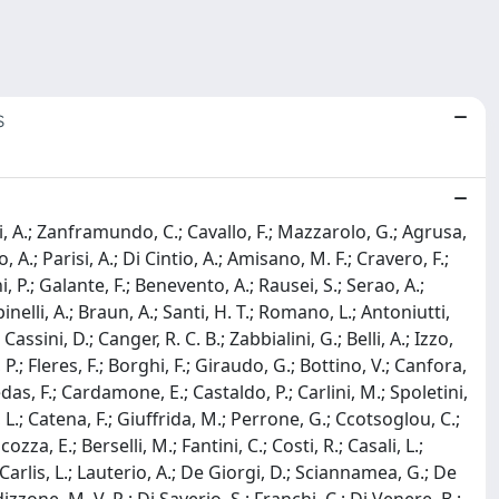
s
cci, A.; Zanframundo, C.; Cavallo, F.; Mazzarolo, G.; Agrusa,
o, A.; Parisi, A.; Di Cintio, A.; Amisano, M. F.; Cravero, F.;
P.; Galante, F.; Benevento, A.; Rausei, S.; Serao, A.;
inelli, A.; Braun, A.; Santi, H. T.; Romano, L.; Antoniutti,
assini, D.; Canger, R. C. B.; Zabbialini, G.; Belli, A.; Izzo,
, P.; Fleres, F.; Borghi, F.; Giraudo, G.; Bottino, V.; Canfora,
Medas, F.; Cardamone, E.; Castaldo, P.; Carlini, M.; Spoletini,
i, L.; Catena, F.; Giuffrida, M.; Perrone, G.; Ccotsoglou, C.;
zza, E.; Berselli, M.; Fantini, C.; Costi, R.; Casali, L.;
De Carlis, L.; Lauterio, A.; De Giorgi, D.; Sciannamea, G.; De