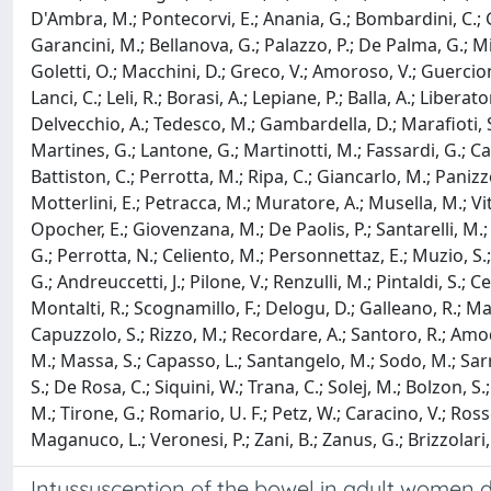
D'Ambra, M.; Pontecorvi, E.; Anania, G.; Bombardini, C.; Gali
Garancini, M.; Bellanova, G.; Palazzo, P.; De Palma, G.; Mil
Goletti, O.; Macchini, D.; Greco, V.; Amoroso, V.; Guercioni,
Lanci, C.; Leli, R.; Borasi, A.; Lepiane, P.; Balla, A.; Libera
Delvecchio, A.; Tedesco, M.; Gambardella, D.; Marafioti, S.
Martines, G.; Lantone, G.; Martinotti, M.; Fassardi, G.; Ca
Battiston, C.; Perrotta, M.; Ripa, C.; Giancarlo, M.; Panizzo,
Motterlini, E.; Petracca, M.; Muratore, A.; Musella, M.; Viti
Opocher, E.; Giovenzana, M.; De Paolis, P.; Santarelli, M.; D
G.; Perrotta, N.; Celiento, M.; Personnettaz, E.; Muzio, S.; P
G.; Andreuccetti, J.; Pilone, V.; Renzulli, M.; Pintaldi, S.; Ce
Montalti, R.; Scognamillo, F.; Delogu, D.; Galleano, R.; Maler
Capuzzolo, S.; Rizzo, M.; Recordare, A.; Santoro, R.; Amodio,
M.; Massa, S.; Capasso, L.; Santangelo, M.; Sodo, M.; Sarro, G
S.; De Rosa, C.; Siquini, W.; Trana, C.; Solej, M.; Bolzon, S.; 
M.; Tirone, G.; Romario, U. F.; Petz, W.; Caracino, V.; Rosset
Maganuco, L.; Veronesi, P.; Zani, B.; Zanus, G.; Brizzolari, 
Intussusception of the bowel in adult women 