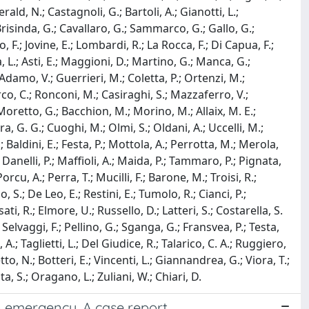
ald, N.; Castagnoli, G.; Bartoli, A.; Gianotti, L.;
 Brisinda, G.; Cavallaro, G.; Sammarco, G.; Gallo, G.;
 F.; Jovine, E.; Lombardi, R.; La Rocca, F.; Di Capua, F.;
ina, L.; Asti, E.; Maggioni, D.; Martino, G.; Manca, G.;
damo, V.; Guerrieri, M.; Coletta, P.; Ortenzi, M.;
rco, C.; Ronconi, M.; Casiraghi, S.; Mazzaferro, V.;
; Moretto, G.; Bacchion, M.; Morino, M.; Allaix, M. E.;
a, G. G.; Cuoghi, M.; Olmi, S.; Oldani, A.; Uccelli, M.;
; Baldini, E.; Festa, P.; Mottola, A.; Perrotta, M.; Merola,
; Danelli, P.; Maffioli, A.; Maida, P.; Tammaro, P.; Pignata,
Porcu, A.; Perra, T.; Mucilli, F.; Barone, M.; Troisi, R.;
 S.; De Leo, E.; Restini, E.; Tumolo, R.; Cianci, P.;
i, R.; Elmore, U.; Russello, D.; Latteri, S.; Costarella, S.
 Selvaggi, F.; Pellino, G.; Sganga, G.; Fransvea, P.; Testa,
, A.; Taglietti, L.; Del Giudice, R.; Talarico, C. A.; Ruggiero,
tto, N.; Botteri, E.; Vincenti, L.; Giannandrea, G.; Viora, T.;
ta, S.; Oragano, L.; Zuliani, W.; Chiari, D.
in emergency. A case report