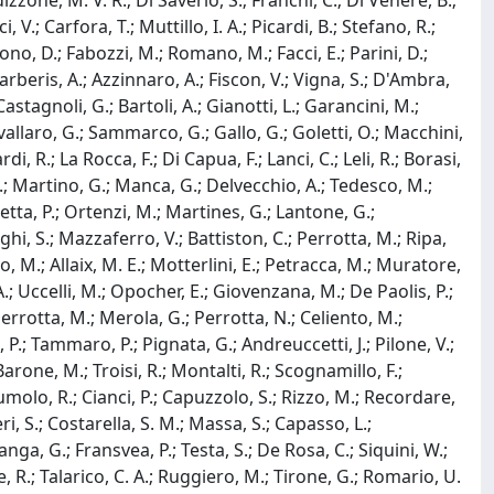
izzone, M. V. R.; Di Saverio, S.; Franchi, C.; Di Venere, B.;
, V.; Carfora, T.; Muttillo, I. A.; Picardi, B.; Stefano, R.;
ono, D.; Fabozzi, M.; Romano, M.; Facci, E.; Parini, D.;
.; Barberis, A.; Azzinnaro, A.; Fiscon, V.; Vigna, S.; D'Ambra,
Castagnoli, G.; Bartoli, A.; Gianotti, L.; Garancini, M.;
avallaro, G.; Sammarco, G.; Gallo, G.; Goletti, O.; Macchini,
, R.; La Rocca, F.; Di Capua, F.; Lanci, C.; Leli, R.; Borasi,
i, D.; Martino, G.; Manca, G.; Delvecchio, A.; Tedesco, M.;
tta, P.; Ortenzi, M.; Martines, G.; Lantone, G.;
hi, S.; Mazzaferro, V.; Battiston, C.; Perrotta, M.; Ripa,
no, M.; Allaix, M. E.; Motterlini, E.; Petracca, M.; Muratore,
A.; Uccelli, M.; Opocher, E.; Giovenzana, M.; De Paolis, P.;
 Perrotta, M.; Merola, G.; Perrotta, N.; Celiento, M.;
a, P.; Tammaro, P.; Pignata, G.; Andreuccetti, J.; Pilone, V.;
; Barone, M.; Troisi, R.; Montalti, R.; Scognamillo, F.;
 Tumolo, R.; Cianci, P.; Capuzzolo, S.; Rizzo, M.; Recordare,
ri, S.; Costarella, S. M.; Massa, S.; Capasso, L.;
ganga, G.; Fransvea, P.; Testa, S.; De Rosa, C.; Siquini, W.;
dice, R.; Talarico, C. A.; Ruggiero, M.; Tirone, G.; Romario, U.