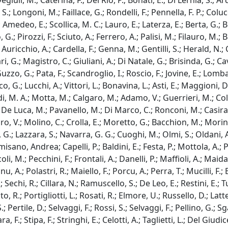
uli, M.; Caterina, F.; Del Rio, P.; Bonati, E.; Di Lernia, S.; Ard
.; Longoni, M.; Faillace, G.; Rondelli, F.; Pennella, F. P.; Colucci
medeo, E.; Scollica, M. C.; Lauro, E.; Laterza, E.; Berta, G.; B
io, G.; Pirozzi, F.; Sciuto, A.; Ferrero, A.; Palisi, M.; Filauro, M
Auricchio, A.; Cardella, F.; Genna, M.; Gentilli, S.; Herald, N.; 
i, G.; Magistro, C.; Giuliani, A.; Di Natale, G.; Brisinda, G.; C
o, G.; Pata, F.; Scandroglio, I.; Roscio, F.; Jovine, E.; Lombardi
anco, G.; Lucchi, A.; Vittori, L.; Bonavina, L.; Asti, E.; Maggion
, M. A.; Motta, M.; Calgaro, M.; Adamo, V.; Guerrieri, M.; Cole
; De Luca, M.; Pavanello, M.; Di Marco, C.; Ronconi, M.; Casirag
raro, V.; Molino, C.; Crolla, E.; Moretto, G.; Bacchion, M.; Mori
, G.; Lazzara, S.; Navarra, G. G.; Cuoghi, M.; Olmi, S.; Oldani, 
ormisano, Andrea; Capelli, P.; Baldini, E.; Festa, P.; Mottola, A.;
li, M.; Pecchini, F.; Frontali, A.; Danelli, P.; Maffioli, A.; Maid
nu, A.; Polastri, R.; Maiello, F.; Porcu, A.; Perra, T.; Mucilli, F.
 Sechi, R.; Cillara, N.; Ramuscello, S.; De Leo, E.; Restini, E.;
 R.; Portigliotti, L.; Rosati, R.; Elmore, U.; Russello, D.; Latte
 Pertile, D.; Selvaggi, F.; Rossi, S.; Selvaggi, F.; Pellino, G.; S
ra, F.; Stipa, F.; Stringhi, E.; Celotti, A.; Taglietti, L.; Del Giu