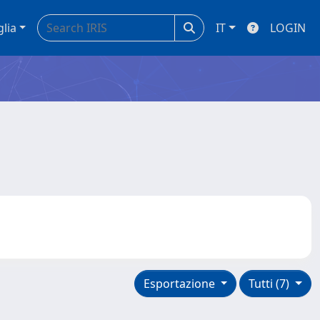
glia
IT
LOGIN
Esportazione
Tutti (7)