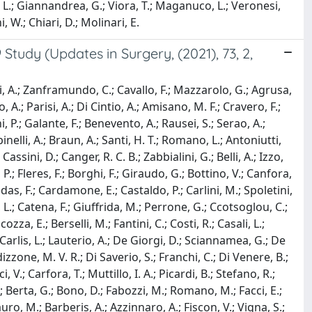
nti, L.; Giannandrea, G.; Viora, T.; Maganuco, L.; Veronesi,
i, W.; Chiari, D.; Molinari, E.
tudy (Updates in Surgery, (2021), 73, 2,
cci, A.; Zanframundo, C.; Cavallo, F.; Mazzarolo, G.; Agrusa,
o, A.; Parisi, A.; Di Cintio, A.; Amisano, M. F.; Cravero, F.;
P.; Galante, F.; Benevento, A.; Rausei, S.; Serao, A.;
inelli, A.; Braun, A.; Santi, H. T.; Romano, L.; Antoniutti,
assini, D.; Canger, R. C. B.; Zabbialini, G.; Belli, A.; Izzo,
, P.; Fleres, F.; Borghi, F.; Giraudo, G.; Bottino, V.; Canfora,
Medas, F.; Cardamone, E.; Castaldo, P.; Carlini, M.; Spoletini,
i, L.; Catena, F.; Giuffrida, M.; Perrone, G.; Ccotsoglou, C.;
zza, E.; Berselli, M.; Fantini, C.; Costi, R.; Casali, L.;
De Carlis, L.; Lauterio, A.; De Giorgi, D.; Sciannamea, G.; De
izzone, M. V. R.; Di Saverio, S.; Franchi, C.; Di Venere, B.;
, V.; Carfora, T.; Muttillo, I. A.; Picardi, B.; Stefano, R.;
; Berta, G.; Bono, D.; Fabozzi, M.; Romano, M.; Facci, E.;
Filauro, M.; Barberis, A.; Azzinnaro, A.; Fiscon, V.; Vigna, S.;