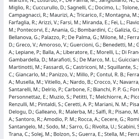
Manzini, N.; Losurdo, P.; De Palma, M.; Sangiuliano, N.; Degi
Miglio, R.; Cuccurullo, D.; Sagnelli, C.; Docimo, L.; Tolone, S
Campagnacci, R.; Maurizi, A.; Tricarico, F.; Montagna, M.; A
Farfaglia, R.; Arizzi, V.; Farsi, M.; Miranda, E.; Fei, L.; Flav
M.; Pontecorvi, E.; Anania, G.; Bombardini, C.; Galizia, G.; 
Bellanova, G.; Palazzo, P.; De Palma, G.; Milone, M.; Ferrar
D.; Greco, V.; Amoroso, V.; Guercioni, G.; Benedetti, M.; Guzz
A.; Lepiane, P.; Balla, A.; Liberatore, E.; Morelli, L.; Di Fr
Gambardella, D.; Marafioti, S.; De Marco, M. L.; Guicciardi
Martinotti, M.; Fassardi, G.; Castriconi, M.; Squillante, S.
C.; Giancarlo, M.; Panizzo, V.; Millo, P.; Contul, R. B.; Fer
A.; Musella, M.; Vitiello, A.; Nardo, B.; Crocco, V.; Navarra
Santarelli, M.; Delrio, P.; Carbone, F.; Bianchi, P. P. G.; F
Personnettaz, E.; Muzio, S.; Petitti, T.; Melchiorre, A.; Picco
Renzulli, M.; Pintaldi, S.; Ceretti, A. P.; Mariani, N. M.; Pisa
Delogu, D.; Galleano, R.; Malerba, M.; Salfi, R.; Pisano, M.;
A.; Santoro, R.; Amodio, P. M.; Rocca, A.; Cecere, G.; Romito,
Santangelo, M.; Sodo, M.; Sarro, G.; Rivolta, U.; Scabini, S.;
Trana, C.; Solej, M.; Bolzon, S.; Guerra, E.; Stella, M.; Ferra