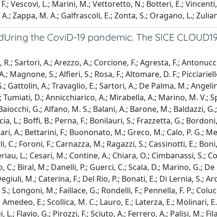
o, F.; Vescovi, L.; Marini, M.; Vettoretto, N.; Botteri, E.; Vince
, A.; Zappa, M. A.; Galfrascoli, E.; Zonta, S.; Oragano, L.; Zulian
dUring the CoviD-19 pandemic. The SICE CLOUD19 S
, R.; Sartori, A.; Arezzo, A.; Corcione, F.; Agresta, F.; Antonu
A.; Magnone, S.; Alfieri, S.; Rosa, F.; Altomare, D. F.; Picciariell
ttolin, A.; Travaglio, E.; Sartori, A.; De Palma, M.; Angelini, 
 Tumiati, D.; Annicchiarico, A.; Mirabella, A.; Marino, M. V.; Sp
aiocchi, G.; Alfano, M. S.; Balani, A.; Barone, M.; Baldazzi, G.; C
cia, L.; Boffi, B.; Perna, F.; Bonilauri, S.; Frazzetta, G.; Bordoni
Bufalari, A.; Bettarini, F.; Buononato, M.; Greco, M.; Calo, P. G.; 
li, C.; Foroni, F.; Carnazza, M.; Ragazzi, S.; Cassinotti, E.; Bon
riau, L.; Cesari, M.; Contine, A.; Chiara, O.; Cimbanassi, S.; Coco
io, C.; Biral, M.; Danelli, P.; Guerci, C.; Scala, D.; Marino, G.; 
uli, M.; Caterina, F.; Del Rio, P.; Bonati, E.; Di Lernia, S.; Ard
.; Longoni, M.; Faillace, G.; Rondelli, F.; Pennella, F. P.; Colucci
medeo, E.; Scollica, M. C.; Lauro, E.; Laterza, E.; Molinari, E.
i, L.; Flavio, G.; Pirozzi, F.; Sciuto, A.; Ferrero, A.; Palisi, M.; 