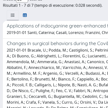
Risultati 1 - 7 di 7 (tempo di esecuzione: 0.028 secondi).
Applications of indocyanine green-enhanced f
2019-01-01 Santi, Caterina; Casali, Lorenzo; Franzini, Chri
Changes in surgical behaviors during the Co
2021-01-01 Bracale, U.; Podda, M.; Castiglioni, S.; Peltrini
A.; Di Buono, G.; Aldrighetti, L.; Fiorentini, G.; Lucianetti, 
Ammendola, M.; Ammerata, G.; Anastasi, A.; Canonico, G.; Ga
Abbatini, F.; Annecchiarico, M.; Varricchio, A.; Annessi, V.;
M.; Armellino, M. F.; Argenio, G.; Verzelli, A.; Budassi, A.; B
F.; Bertolino, F.; Brunetti, M.; Bianco, F.; Cappiello, A.; Boc
A.; Piccoli, F. B.; Calligaris, L.; Nipote, B.; Nasti, A. G.; 
D.; De Nisco, C.; Pulighe, F.; Feo, C. V.; Fabbri, N.; Antropo
Granieri, S.; Ceccarelli, G.; Bugiantella, W.; Cedolini, C.; Se
Morini, A.; Crafa, F.; Vanela, S.; Curro, G.; Orsini, V.; Da L