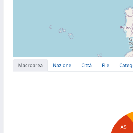
Macroarea
Nazione
Città
File
Categ
AS