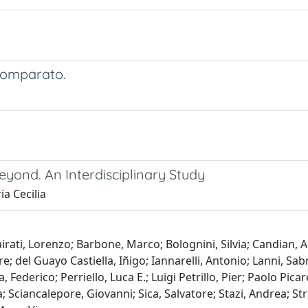
 comparato.
yond. An Interdisciplinary Study
ia Cecilia
irati, Lorenzo; Barbone, Marco; Bolognini, Silvia; Candian, Al
re; del Guayo Castiella, Iñigo; Iannarelli, Antonio; Lanni, S
derico; Perriello, Luca E.; Luigi Petrillo, Pier; Paolo Picarell
a; Sciancalepore, Giovanni; Sica, Salvatore; Stazi, Andrea; St