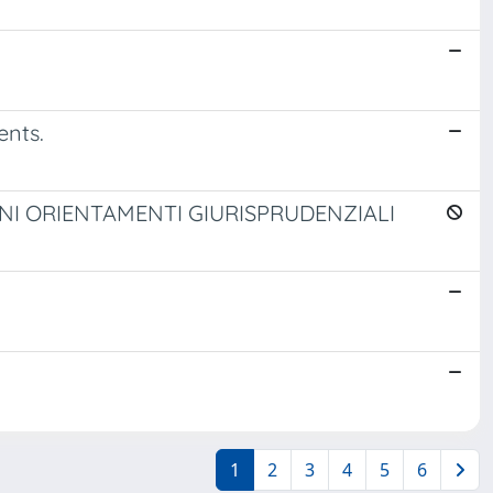
ents.
CUNI ORIENTAMENTI GIURISPRUDENZIALI
1
2
3
4
5
6