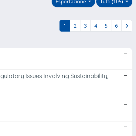
Esportazione
Tutti (105)
1
2
3
4
5
6
latory Issues Involving Sustainability,