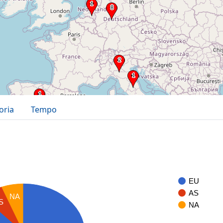
oria
Tempo
EU
AS
NA
S
NA