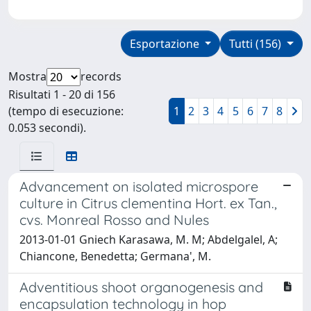
Esportazione
Tutti (156)
Mostra
records
Risultati 1 - 20 di 156
(tempo di esecuzione:
1
2
3
4
5
6
7
8
0.053 secondi).
Advancement on isolated microspore
culture in Citrus clementina Hort. ex Tan.,
cvs. Monreal Rosso and Nules
2013-01-01 Gniech Karasawa, M. M; Abdelgalel, A;
Chiancone, Benedetta; Germana', M.
Adventitious shoot organogenesis and
encapsulation technology in hop