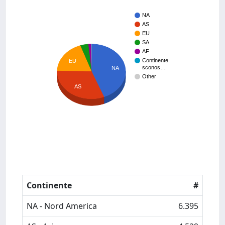
NA
AS
EU
SA
AF
Continente
EU
sconos…
NA
Other
AS
Continente
#
NA - Nord America
6.395