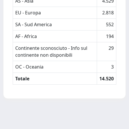
AS - Asia
4.529
EU - Europa
2.818
SA - Sud America
552
AF - Africa
194
Continente sconosciuto - Info sul
29
continente non disponibili
OC - Oceania
3
Totale
14.520
Powered by
IRIS
-
about IRIS
-