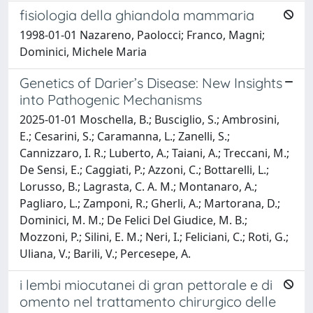
fisiologia della ghiandola mammaria
1998-01-01 Nazareno, Paolocci; Franco, Magni;
Dominici, Michele Maria
Genetics of Darier’s Disease: New Insights
into Pathogenic Mechanisms
2025-01-01 Moschella, B.; Busciglio, S.; Ambrosini,
E.; Cesarini, S.; Caramanna, L.; Zanelli, S.;
Cannizzaro, I. R.; Luberto, A.; Taiani, A.; Treccani, M.;
De Sensi, E.; Caggiati, P.; Azzoni, C.; Bottarelli, L.;
Lorusso, B.; Lagrasta, C. A. M.; Montanaro, A.;
Pagliaro, L.; Zamponi, R.; Gherli, A.; Martorana, D.;
Dominici, M. M.; De Felici Del Giudice, M. B.;
Mozzoni, P.; Silini, E. M.; Neri, I.; Feliciani, C.; Roti, G.;
Uliana, V.; Barili, V.; Percesepe, A.
i lembi miocutanei di gran pettorale e di
omento nel trattamento chirurgico delle