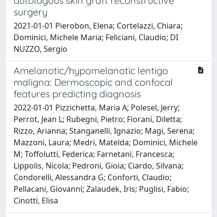
autologous skin graft reconstructive
surgery
2021-01-01 Pierobon, Elena; Cortelazzi, Chiara;
Dominici, Michele Maria; Feliciani, Claudio; DI
NUZZO, Sergio
Amelanotic/hypomelanotic lentigo
maligna: Dermoscopic and confocal
features predicting diagnosis
2022-01-01 Pizzichetta, Maria A; Polesel, Jerry;
Perrot, Jean L; Rubegni, Pietro; Fiorani, Diletta;
Rizzo, Arianna; Stanganelli, Ignazio; Magi, Serena;
Mazzoni, Laura; Medri, Matelda; Dominici, Michele
M; Toffolutti, Federica; Farnetani, Francesca;
Lippolis, Nicola; Pedroni, Gioia; Ciardo, Silvana;
Condorelli, Alessandra G; Conforti, Claudio;
Pellacani, Giovanni; Zalaudek, Iris; Puglisi, Fabio;
Cinotti, Elisa