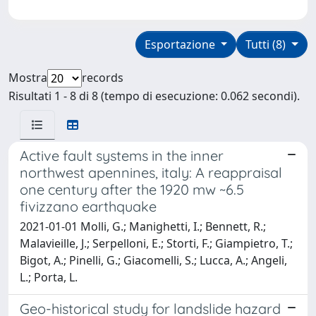
Esportazione
Tutti (8)
Mostra
records
Risultati 1 - 8 di 8 (tempo di esecuzione: 0.062 secondi).
Active fault systems in the inner
northwest apennines, italy: A reappraisal
one century after the 1920 mw ~6.5
fivizzano earthquake
2021-01-01 Molli, G.; Manighetti, I.; Bennett, R.;
Malavieille, J.; Serpelloni, E.; Storti, F.; Giampietro, T.;
Bigot, A.; Pinelli, G.; Giacomelli, S.; Lucca, A.; Angeli,
L.; Porta, L.
Geo-historical study for landslide hazard