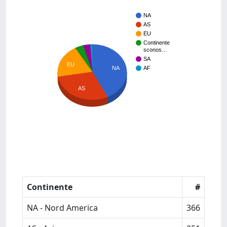
NA
AS
EU
Continente
sconos…
SA
EU
NA
AF
AS
Continente
#
NA - Nord America
366