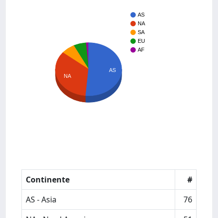
AS
NA
SA
EU
AF
AS
NA
Continente
#
AS - Asia
76