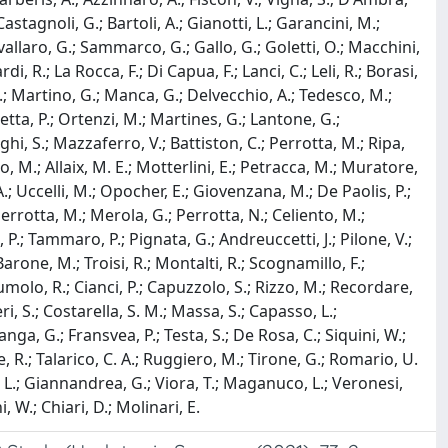
Castagnoli, G.; Bartoli, A.; Gianotti, L.; Garancini, M.;
avallaro, G.; Sammarco, G.; Gallo, G.; Goletti, O.; Macchini,
, R.; La Rocca, F.; Di Capua, F.; Lanci, C.; Leli, R.; Borasi,
i, D.; Martino, G.; Manca, G.; Delvecchio, A.; Tedesco, M.;
tta, P.; Ortenzi, M.; Martines, G.; Lantone, G.;
hi, S.; Mazzaferro, V.; Battiston, C.; Perrotta, M.; Ripa,
no, M.; Allaix, M. E.; Motterlini, E.; Petracca, M.; Muratore,
A.; Uccelli, M.; Opocher, E.; Giovenzana, M.; De Paolis, P.;
 Perrotta, M.; Merola, G.; Perrotta, N.; Celiento, M.;
a, P.; Tammaro, P.; Pignata, G.; Andreuccetti, J.; Pilone, V.;
; Barone, M.; Troisi, R.; Montalti, R.; Scognamillo, F.;
 Tumolo, R.; Cianci, P.; Capuzzolo, S.; Rizzo, M.; Recordare,
ri, S.; Costarella, S. M.; Massa, S.; Capasso, L.;
ganga, G.; Fransvea, P.; Testa, S.; De Rosa, C.; Siquini, W.;
dice, R.; Talarico, C. A.; Ruggiero, M.; Tirone, G.; Romario, U.
nti, L.; Giannandrea, G.; Viora, T.; Maganuco, L.; Veronesi,
i, W.; Chiari, D.; Molinari, E.