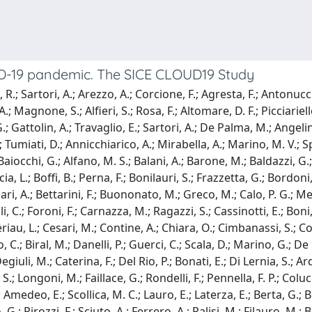
viD-19 pandemic. The SICE CLOUD19 Study
, R.; Sartori, A.; Arezzo, A.; Corcione, F.; Agresta, F.; Antonu
A.; Magnone, S.; Alfieri, S.; Rosa, F.; Altomare, D. F.; Picciariell
ttolin, A.; Travaglio, E.; Sartori, A.; De Palma, M.; Angelini, 
 Tumiati, D.; Annicchiarico, A.; Mirabella, A.; Marino, M. V.; Sp
aiocchi, G.; Alfano, M. S.; Balani, A.; Barone, M.; Baldazzi, G.; C
cia, L.; Boffi, B.; Perna, F.; Bonilauri, S.; Frazzetta, G.; Bordoni
Bufalari, A.; Bettarini, F.; Buononato, M.; Greco, M.; Calo, P. G.; 
li, C.; Foroni, F.; Carnazza, M.; Ragazzi, S.; Cassinotti, E.; Bon
riau, L.; Cesari, M.; Contine, A.; Chiara, O.; Cimbanassi, S.; Coco
io, C.; Biral, M.; Danelli, P.; Guerci, C.; Scala, D.; Marino, G.; 
uli, M.; Caterina, F.; Del Rio, P.; Bonati, E.; Di Lernia, S.; Ard
.; Longoni, M.; Faillace, G.; Rondelli, F.; Pennella, F. P.; Colucci
medeo, E.; Scollica, M. C.; Lauro, E.; Laterza, E.; Berta, G.; B
io, G.; Pirozzi, F.; Sciuto, A.; Ferrero, A.; Palisi, M.; Filauro, M