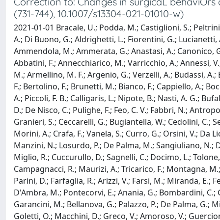
Correction to: Changes in surgicaL behaviOrs 
(731-744), 10.1007/s13304-021-01010-w)
2021-01-01 Bracale, U.; Podda, M.; Castiglioni, S.; Peltrini
A.; Di Buono, G.; Aldrighetti, L.; Fiorentini, G.; Lucianetti, 
Ammendola, M.; Ammerata, G.; Anastasi, A.; Canonico, G.; Ga
Abbatini, F.; Annecchiarico, M.; Varricchio, A.; Annessi, V.;
M.; Armellino, M. F.; Argenio, G.; Verzelli, A.; Budassi, A.; B
F.; Bertolino, F.; Brunetti, M.; Bianco, F.; Cappiello, A.; Boc
A.; Piccoli, F. B.; Calligaris, L.; Nipote, B.; Nasti, A. G.; 
D.; De Nisco, C.; Pulighe, F.; Feo, C. V.; Fabbri, N.; Antropo
Granieri, S.; Ceccarelli, G.; Bugiantella, W.; Cedolini, C.; Se
Morini, A.; Crafa, F.; Vanela, S.; Curro, G.; Orsini, V.; Da L
Manzini, N.; Losurdo, P.; De Palma, M.; Sangiuliano, N.; Degi
Miglio, R.; Cuccurullo, D.; Sagnelli, C.; Docimo, L.; Tolone, S
Campagnacci, R.; Maurizi, A.; Tricarico, F.; Montagna, M.; A
Parini, D.; Farfaglia, R.; Arizzi, V.; Farsi, M.; Miranda, E.; Fe
D'Ambra, M.; Pontecorvi, E.; Anania, G.; Bombardini, C.; Gali
Garancini, M.; Bellanova, G.; Palazzo, P.; De Palma, G.; Mil
Goletti, O.; Macchini, D.; Greco, V.; Amoroso, V.; Guercioni,