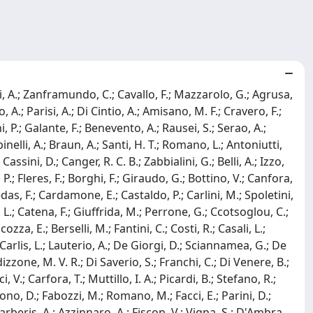
cci, A.; Zanframundo, C.; Cavallo, F.; Mazzarolo, G.; Agrusa,
o, A.; Parisi, A.; Di Cintio, A.; Amisano, M. F.; Cravero, F.;
P.; Galante, F.; Benevento, A.; Rausei, S.; Serao, A.;
inelli, A.; Braun, A.; Santi, H. T.; Romano, L.; Antoniutti,
assini, D.; Canger, R. C. B.; Zabbialini, G.; Belli, A.; Izzo,
, P.; Fleres, F.; Borghi, F.; Giraudo, G.; Bottino, V.; Canfora,
Medas, F.; Cardamone, E.; Castaldo, P.; Carlini, M.; Spoletini,
i, L.; Catena, F.; Giuffrida, M.; Perrone, G.; Ccotsoglou, C.;
zza, E.; Berselli, M.; Fantini, C.; Costi, R.; Casali, L.;
De Carlis, L.; Lauterio, A.; De Giorgi, D.; Sciannamea, G.; De
izzone, M. V. R.; Di Saverio, S.; Franchi, C.; Di Venere, B.;
, V.; Carfora, T.; Muttillo, I. A.; Picardi, B.; Stefano, R.;
ono, D.; Fabozzi, M.; Romano, M.; Facci, E.; Parini, D.;
.; Barberis, A.; Azzinnaro, A.; Fiscon, V.; Vigna, S.; D'Ambra,