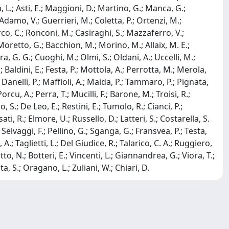
ina, L.; Asti, E.; Maggioni, D.; Martino, G.; Manca, G.;
damo, V.; Guerrieri, M.; Coletta, P.; Ortenzi, M.;
rco, C.; Ronconi, M.; Casiraghi, S.; Mazzaferro, V.;
; Moretto, G.; Bacchion, M.; Morino, M.; Allaix, M. E.;
a, G. G.; Cuoghi, M.; Olmi, S.; Oldani, A.; Uccelli, M.;
; Baldini, E.; Festa, P.; Mottola, A.; Perrotta, M.; Merola,
; Danelli, P.; Maffioli, A.; Maida, P.; Tammaro, P.; Pignata,
Porcu, A.; Perra, T.; Mucilli, F.; Barone, M.; Troisi, R.;
 S.; De Leo, E.; Restini, E.; Tumolo, R.; Cianci, P.;
i, R.; Elmore, U.; Russello, D.; Latteri, S.; Costarella, S.
 Selvaggi, F.; Pellino, G.; Sganga, G.; Fransvea, P.; Testa,
, A.; Taglietti, L.; Del Giudice, R.; Talarico, C. A.; Ruggiero,
tto, N.; Botteri, E.; Vincenti, L.; Giannandrea, G.; Viora, T.;
ta, S.; Oragano, L.; Zuliani, W.; Chiari, D.
Copyright © 2026