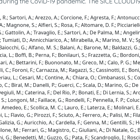
dUring the CoviD-19 pandemic. The SICE CLOUD19 S
, R.; Sartori, A.; Arezzo, A.; Corcione, F.; Agresta, F.; Antonu
A.; Magnone, S.; Alfieri, S.; Rosa, F.; Altomare, D. F.; Picciariell
ttolin, A.; Travaglio, E.; Sartori, A.; De Palma, M.; Angelini, 
 Tumiati, D.; Annicchiarico, A.; Mirabella, A.; Marino, M. V.; Sp
aiocchi, G.; Alfano, M. S.; Balani, A.; Barone, M.; Baldazzi, G.; C
cia, L.; Boffi, B.; Perna, F.; Bonilauri, S.; Frazzetta, G.; Bordoni
Bufalari, A.; Bettarini, F.; Buononato, M.; Greco, M.; Calo, P. G.; 
li, C.; Foroni, F.; Carnazza, M.; Ragazzi, S.; Cassinotti, E.; Bon
riau, L.; Cesari, M.; Contine, A.; Chiara, O.; Cimbanassi, S.; Coco
io, C.; Biral, M.; Danelli, P.; Guerci, C.; Scala, D.; Marino, G.; 
uli, M.; Caterina, F.; Del Rio, P.; Bonati, E.; Di Lernia, S.; Ard
.; Longoni, M.; Faillace, G.; Rondelli, F.; Pennella, F. P.; Colucci
medeo, E.; Scollica, M. C.; Lauro, E.; Laterza, E.; Molinari, E.
i, L.; Flavio, G.; Pirozzi, F.; Sciuto, A.; Ferrero, A.; Palisi, M.; 
zia, G.; Auricchio, A.; Cardella, F.; Genna, M.; Gentilli, S.; Her
one, M.; Ferrari, G.; Magistro, C.; Giuliani, A.; Di Natale, G.;
 G.; Benedetti, M.; Guzzo, G.; Pata, F.; Scandroglio, I.; Roscio,