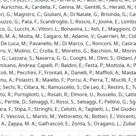
Auricchio, A.; Cardella, F.; Genna, M.; Gentilli, S.; Herald, N.; 
i, G.; Magistro, C.; Giuliani, A.; Di Natale, G.; Brisinda, G.; C
o, G.; Pata, F.; Scandroglio, I.; Roscio, F.; Jovine, E.; Lombardi
anco, G.; Lucchi, A.; Vittori, L.; Bonavina, L.; Asti, E.; Maggion
, M. A.; Motta, M.; Calgaro, M.; Adamo, V.; Guerrieri, M.; Cole
; De Luca, M.; Pavanello, M.; Di Marco, C.; Ronconi, M.; Casirag
raro, V.; Molino, C.; Crolla, E.; Moretto, G.; Bacchion, M.; Mori
, G.; Lazzara, S.; Navarra, G. G.; Cuoghi, M.; Olmi, S.; Oldani, 
ormisano, Andrea; Capelli, P.; Baldini, E.; Festa, P.; Mottola, A.;
li, M.; Pecchini, F.; Frontali, A.; Danelli, P.; Maffioli, A.; Maid
nu, A.; Polastri, R.; Maiello, F.; Porcu, A.; Perra, T.; Mucilli, F.
 Sechi, R.; Cillara, N.; Ramuscello, S.; De Leo, E.; Restini, E.;
 R.; Portigliotti, L.; Rosati, R.; Elmore, U.; Russello, D.; Latte
 Pertile, D.; Selvaggi, F.; Rossi, S.; Selvaggi, F.; Pellino, G.; S
ra, F.; Stipa, F.; Stringhi, E.; Celotti, A.; Taglietti, L.; Del Giu
o, F.; Vescovi, L.; Marini, M.; Vettoretto, N.; Botteri, E.; Vince
, A.; Zappa, M. A.; Galfrascoli, E.; Zonta, S.; Oragano, L.; Zulian