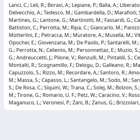
Lanci, C.; Leli, R.; Borasi, A.; Lepiane, P.; Balla, A.; Libera
Delvecchio, A.; Tedesco, M.; Gambardella, D.; Marafioti, S.
Martines, G.; Lantone, G.; Martinotti, M.; Fassardi, G.; Ca
Battiston, C.; Perrotta, M.; Ripa, C.; Giancarlo, M.; Panizzo,
Motterlini, E.; Petracca, M.; Muratore, A.; Musella, M.; Viti
Opocher, E.; Giovenzana, M.; De Paolis, P.; Santarelli, M.; D
G.; Perrotta, N.; Celiento, M.; Personnettaz, E.; Muzio, S.; P
G.; Andreuccetti, J.; Pilone, V.; Renzulli, M.; Pintaldi, S.; Ce
Montalti, R.; Scognamillo, F.; Delogu, D.; Galleano, R.; Maler
Capuzzolo, S.; Rizzo, M.; Recordare, A.; Santoro, R.; Amodio,
M.; Massa, S.; Capasso, L.; Santangelo, M.; Sodo, M.; Sarro, G
S.; De Rosa, C.; Siquini, W.; Trana, C.; Solej, M.; Bolzon, S.; 
M.; Tirone, G.; Romario, U. F.; Petz, W.; Caracino, V.; Rosset
Maganuco, L.; Veronesi, P.; Zani, B.; Zanus, G.; Brizzolari, 
Powered by
IRIS
-
about IRIS
-
Utilizzo dei cookie