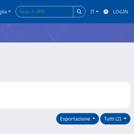
glia
IT
LOGIN
Esportazione
Tutti (2)