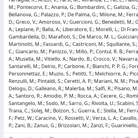
M.; Pontecorvi, E.; Anania, G.; Bombardini, C.; Galizia, G.; 
Bellanova, G.; Palazzo, P.; De Palma, G.; Milone, M.; Ferrar
D.; Greco, V.; Amoroso, V.; Guercioni, G.; Benedetti, M.; Guzz
A.; Lepiane, P.; Balla, A.; Liberatore, E.; Morelli, L.; Di Fr
Gambardella, D.; Marafioti, S.; De Marco, M. L.; Guicciardi
Martinotti, M.; Fassardi, G.; Castriconi, M.; Squillante, S.
C.; Giancarlo, M.; Panizzo, V.; Millo, P.; Contul, R. B.; Fer
A.; Musella, M.; Vitiello, A.; Nardo, B.; Crocco, V.; Navarra
Santarelli, M.; Delrio, P.; Carbone, F.; Bianchi, P. P. G.; F
Personnettaz, E.; Muzio, S.; Petitti, T.; Melchiorre, A.; Picco
Renzulli, M.; Pintaldi, S.; Ceretti, A. P.; Mariani, N. M.; Pisa
Delogu, D.; Galleano, R.; Malerba, M.; Salfi, R.; Pisano, M.;
A.; Santoro, R.; Amodio, P. M.; Rocca, A.; Cecere, G.; Romito,
Santangelo, M.; Sodo, M.; Sarro, G.; Rivolta, U.; Scabini, S.;
Trana, C.; Solej, M.; Bolzon, S.; Guerra, E.; Stella, M.; Ferra
F.; Petz, W.; Caracino, V.; Rossetti, V.; Verza, L. A.; Cavall
P.; Zani, B.; Zanus, G.; Brizzolari, M.; Zanzi, F.; Guariniello