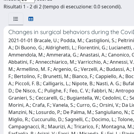
Risultati 1 - 2 di 2 (tempo di esecuzione: 0.0 secondi).
Changes in surgical behaviors during the Co
2021-01-01 Bracale, U.; Podda, M.; Castiglioni, S.; Peltrini
A.; Di Buono, G.; Aldrighetti, L.; Fiorentini, G.; Lucianetti, 
Ammendola, M.; Ammerata, G.; Anastasi, A.; Canonico, G.; Ga
Abbatini, F.; Annecchiarico, M.; Varricchio, A.; Annessi, V.;
M.; Armellino, M. F.; Argenio, G.; Verzelli, A.; Budassi, A.; B
F.; Bertolino, F.; Brunetti, M.; Bianco, F.; Cappiello, A.; Boc
A.; Piccoli, F. B.; Calligaris, L.; Nipote, B.; Nasti, A. G.; 
D.; De Nisco, C.; Pulighe, F.; Feo, C. V.; Fabbri, N.; Antropo
Granieri, S.; Ceccarelli, G.; Bugiantella, W.; Cedolini, C.; Se
Morini, A.; Crafa, F.; Vanela, S.; Curro, G.; Orsini, V.; Da L
Manzini, N.; Losurdo, P.; De Palma, M.; Sangiuliano, N.; Degi
Miglio, R.; Cuccurullo, D.; Sagnelli, C.; Docimo, L.; Tolone, S
Campagnacci, R.; Maurizi, A.; Tricarico, F.; Montagna, M.; A
Farfaglia, R.; Arizzi, V.; Farsi, M.; Miranda, E.; Fei, L.; Flav