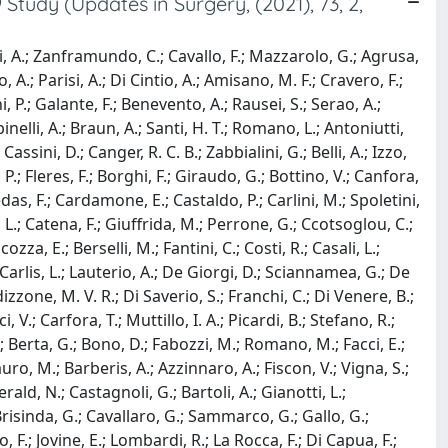
tudy (Updates in Surgery, (2021), 73, 2,
cci, A.; Zanframundo, C.; Cavallo, F.; Mazzarolo, G.; Agrusa,
o, A.; Parisi, A.; Di Cintio, A.; Amisano, M. F.; Cravero, F.;
P.; Galante, F.; Benevento, A.; Rausei, S.; Serao, A.;
inelli, A.; Braun, A.; Santi, H. T.; Romano, L.; Antoniutti,
assini, D.; Canger, R. C. B.; Zabbialini, G.; Belli, A.; Izzo,
, P.; Fleres, F.; Borghi, F.; Giraudo, G.; Bottino, V.; Canfora,
Medas, F.; Cardamone, E.; Castaldo, P.; Carlini, M.; Spoletini,
i, L.; Catena, F.; Giuffrida, M.; Perrone, G.; Ccotsoglou, C.;
zza, E.; Berselli, M.; Fantini, C.; Costi, R.; Casali, L.;
De Carlis, L.; Lauterio, A.; De Giorgi, D.; Sciannamea, G.; De
izzone, M. V. R.; Di Saverio, S.; Franchi, C.; Di Venere, B.;
, V.; Carfora, T.; Muttillo, I. A.; Picardi, B.; Stefano, R.;
; Berta, G.; Bono, D.; Fabozzi, M.; Romano, M.; Facci, E.;
Filauro, M.; Barberis, A.; Azzinnaro, A.; Fiscon, V.; Vigna, S.;
ald, N.; Castagnoli, G.; Bartoli, A.; Gianotti, L.;
 Brisinda, G.; Cavallaro, G.; Sammarco, G.; Gallo, G.;
 F.; Jovine, E.; Lombardi, R.; La Rocca, F.; Di Capua, F.;