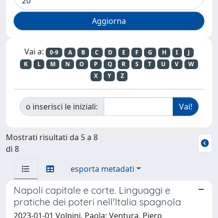
Vai a:
0-9
A
B
C
D
E
F
G
H
I
J
K
L
M
N
O
P
Q
R
S
T
U
V
W
X
Y
Z
o inserisci le iniziali:
Mostrati risultati da 5 a 8
di 8
esporta metadati
Napoli capitale e corte. Linguaggi e
pratiche dei poteri nell'Italia spagnola
2023-01-01 Volpini, Paola; Ventura, Piero