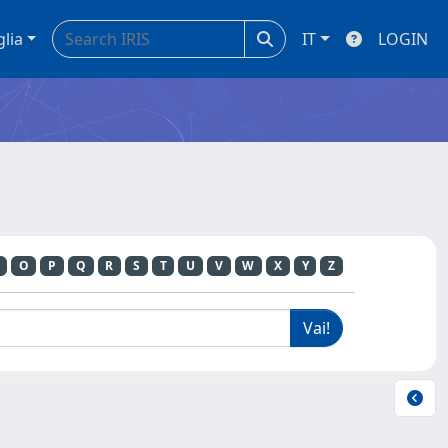
glia
IT
LOGIN
O
P
Q
R
S
T
U
V
W
X
Y
Z