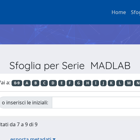
Home
Sfo
Sfoglia per Serie MADLAB
ai a:
0-9
A
B
C
D
E
F
G
H
I
J
K
L
M
N
o inserisci le iniziali:
tati da 7 a 9 di 9
esporta metadati