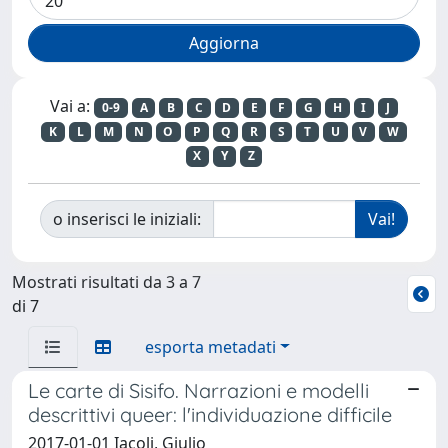
Vai a:
0-9
A
B
C
D
E
F
G
H
I
J
K
L
M
N
O
P
Q
R
S
T
U
V
W
X
Y
Z
o inserisci le iniziali:
Mostrati risultati da 3 a 7
di 7
esporta metadati
Le carte di Sisifo. Narrazioni e modelli
descrittivi queer: l'individuazione difficile
2017-01-01 Iacoli, Giulio