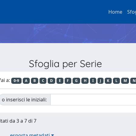
Home
Sfo
Sfoglia per Serie
ai a:
0-9
A
B
C
D
E
F
G
H
I
J
K
L
M
N
o inserisci le iniziali:
tati da 3 a 7 di 7
esporta metadati