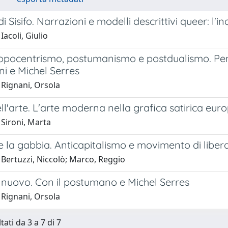
i Sisifo. Narrazioni e modelli descrittivi queer: l'in
Iacoli, Giulio
opocentrismo, postumanismo e postdualismo. Pe
i e Michel Serres
 Rignani, Orsola
ll'arte. L'arte moderna nella grafica satirica eu
 Sironi, Marta
 la gabbia. Anticapitalismo e movimento di liber
 Bertuzzi, Niccolò; Marco, Reggio
 nuovo. Con il postumano e Michel Serres
 Rignani, Orsola
tati da 3 a 7 di 7