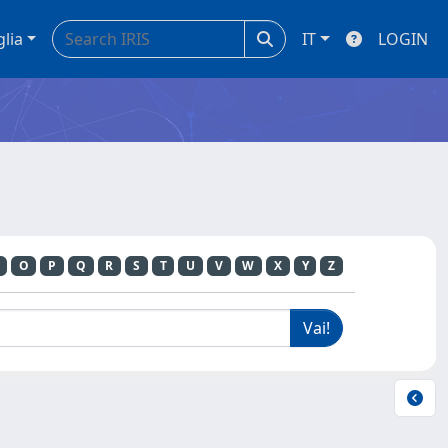
glia
IT
LOGIN
O
P
Q
R
S
T
U
V
W
X
Y
Z