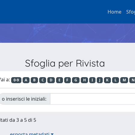
Home
Sfo
Sfoglia per Rivista
ai a:
0-9
A
B
C
D
E
F
G
H
I
J
K
L
M
N
o inserisci le iniziali:
tati da 3 a 5 di 5
esporta metadati