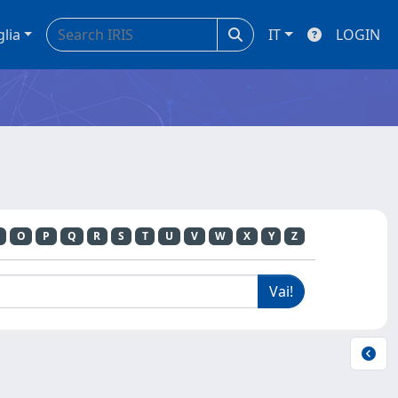
glia
IT
LOGIN
O
P
Q
R
S
T
U
V
W
X
Y
Z