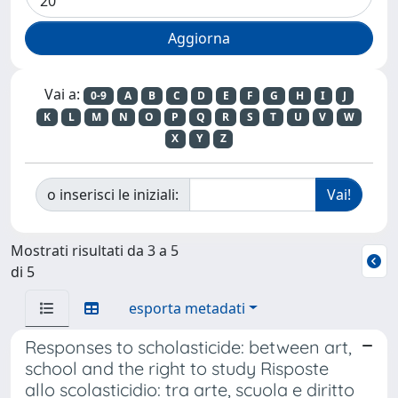
Vai a:
0-9
A
B
C
D
E
F
G
H
I
J
K
L
M
N
O
P
Q
R
S
T
U
V
W
X
Y
Z
o inserisci le iniziali:
Mostrati risultati da 3 a 5
di 5
esporta metadati
Responses to scholasticide: between art,
school and the right to study Risposte
allo scolasticidio: tra arte, scuola e diritto