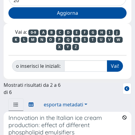
Vai a:
0-9
A
B
C
D
E
F
G
H
I
J
K
L
M
N
O
P
Q
R
S
T
U
V
W
X
Y
Z
o inserisci le iniziali:
Mostrati risultati da 2 a 6
di 6
esporta metadati
Innovation in the Italian ice cream
production: effect of different
phospholipid emulsifiers