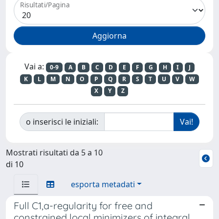
Risultati/Pagina
Vai a:
0-9
A
B
C
D
E
F
G
H
I
J
K
L
M
N
O
P
Q
R
S
T
U
V
W
X
Y
Z
o inserisci le iniziali:
Mostrati risultati da 5 a 10
di 10
esporta metadati
Full C1,a-regularity for free and
constrained local minimizers of integral