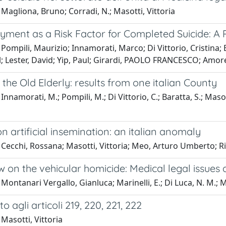
Magliona, Bruno; Corradi, N.; Masotti, Vittoria
ment as a Risk Factor for Completed Suicide: A 
Pompili, Maurizio; Innamorati, Marco; Di Vittorio, Cristina; 
; Lester, David; Yip, Paul; Girardi, PAOLO FRANCESCO; Amor
n the Old Elderly: results from one italian County
nnamorati, M.; Pompili, M.; Di Vittorio, C.; Baratta, S.; Masott
n artificial insemination: an italian anomaly
Cecchi, Rossana; Masotti, Vittoria; Meo, Arturo Umberto; Rin
aw on the vehicular homicide: Medical legal issue
Montanari Vergallo, Gianluca; Marinelli, E.; Di Luca, N. M.; M
agli articoli 219, 220, 221, 222
Masotti, Vittoria