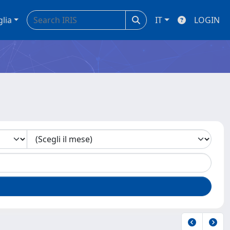
glia
IT
LOGIN