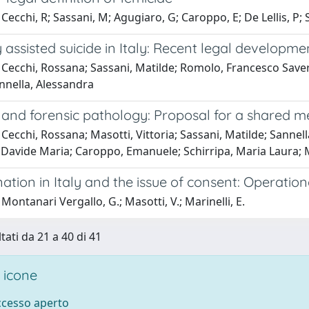
Cecchi, R; Sassani, M; Agugiaro, G; Caroppo, E; De Lellis, P; 
 assisted suicide in Italy: Recent legal developme
Cecchi, Rossana; Sassani, Matilde; Romolo, Francesco Saveri
annella, Alessandra
 and forensic pathology: Proposal for a shared 
Cecchi, Rossana; Masotti, Vittoria; Sassani, Matilde; Sannel
 Davide Maria; Caroppo, Emanuele; Schirripa, Maria Laura; M
tion in Italy and the issue of consent: Operation
Montanari Vergallo, G.; Masotti, V.; Marinelli, E.
tati da 21 a 40 di 41
 icone
accesso aperto