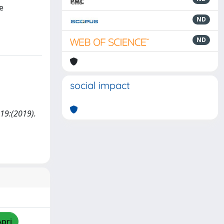
e
ND
ND
social impact
 19:(2019).
Apri