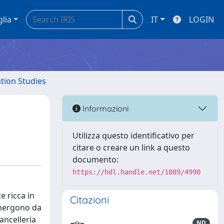
glia
IT
LOGIN
ation Studies
Informazioni
Utilizza questo identificativo per
citare o creare un link a questo
documento:
https://hdl.handle.net/1889/4990
e ricca in
Citazioni
 emergono da
cancelleria
ND