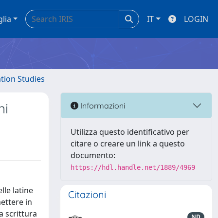
glia
IT
LOGIN
ation Studies
ni
Informazioni
Utilizza questo identificativo per
citare o creare un link a questo
documento:
https://hdl.handle.net/1889/4969
lle latine
Citazioni
ettere in
a scrittura
ND