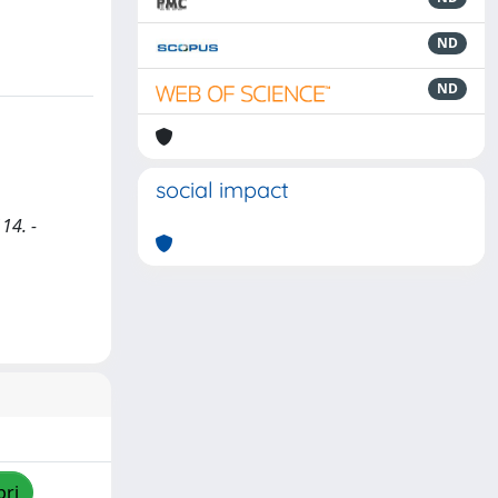
ND
ND
social impact
14. -
pri