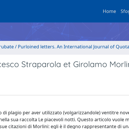
Home
Sfo
rubate / Purloined letters. An International Journal of Quot
cesco Straparola et Girolamo Morli
di plagio per aver utilizzato (volgarizzandole) ventitre nove
lla sua raccolta Le piacevoli notti. Questo articolo vuole m
sue citazioni di Morlini: egli è il degno rappresentante di un