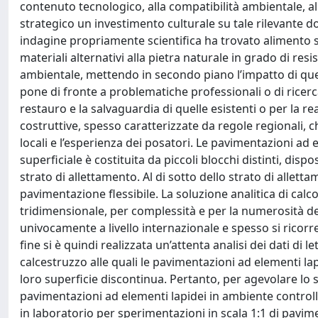
contenuto tecnologico, alla compatibilità ambientale, a
strategico un investimento culturale su tale rilevante d
indagine propriamente scientifica ha trovato alimento s
materiali alternativi alla pietra naturale in grado di resi
ambientale, mettendo in secondo piano l’impatto di ques
pone di fronte a problematiche professionali o di ricerca
restauro e la salvaguardia di quelle esistenti o per la r
costruttive, spesso caratterizzate da regole regionali, ch
locali e l’esperienza dei posatori. Le pavimentazioni ad e
superficiale è costituita da piccoli blocchi distinti, di
strato di allettamento. Al di sotto dello strato di allet
pavimentazione flessibile. La soluzione analitica di calco
tridimensionale, per complessità e per la numerosità dei
univocamente a livello internazionale e spesso si ricorre
fine si è quindi realizzata un’attenta analisi dei dati di
calcestruzzo alle quali le pavimentazioni ad elementi l
loro superficie discontinua. Pertanto, per agevolare l
pavimentazioni ad elementi lapidei in ambiente controlla
in laboratorio per sperimentazioni in scala 1:1 di pavime