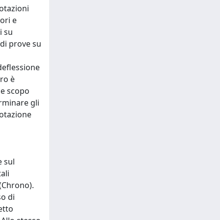
otazioni
ori e
i su
 di prove su
deflessione
oro è
ale scopo
erminare gli
rotazione
 sul
ali
 (Chrono).
so di
etto