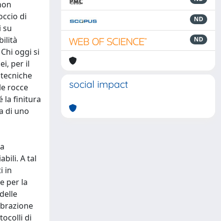
 non
occio di
ND
i su
ilità
ND
Chi oggi si
i, per il
 tecniche
social impact
le rocce
 la finitura
ra di uno
ta
bili. A tal
i in
e per la
delle
ibrazione
ocolli di