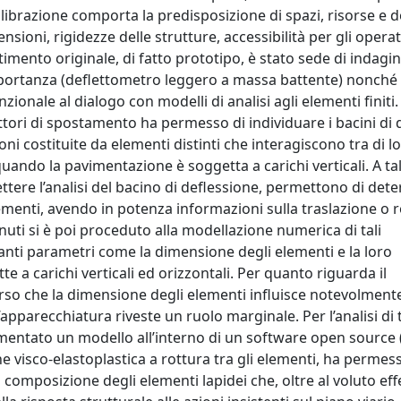
librazione comporta la predisposizione di spazi, risorse e d
sioni, rigidezze delle strutture, accessibilità per gli operat
timento originale, di fatto prototipo, è stato sede di indagin
i portanza (deflettometro leggero a massa battente) nonché
unzionale al dialogo con modelli di analisi agli elementi finiti.
uttori di spostamento ha permesso di individuare i bacini di 
oni costituite da elementi distinti che interagiscono tra di l
uando la pavimentazione è soggetta a carichi verticali. A t
ettere l’analisi del bacino di deflessione, permettono di det
lementi, avendo in potenza informazioni sulla traslazione o 
enuti si è poi proceduto alla modellazione numerica di tali
rtanti parametri come la dimensione degli elementi e la loro
a carichi verticali ed orizzontali. Per quanto riguarda il
erso che la dimensione degli elementi influisce notevolmente
arecchiatura riveste un ruolo marginale. Per l’analisi di t
ementato un modello all’interno di un software open source
 visco-elastoplastica a rottura tra gli elementi, ha permes
a composizione degli elementi lapidei che, oltre al voluto eff