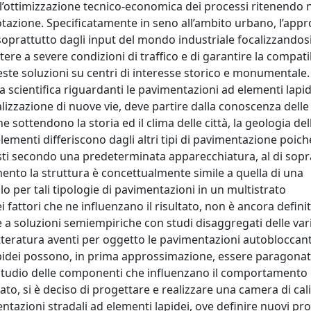
ll’ottimizzazione tecnico-economica dei processi ritenendo
otazione. Specificatamente in seno all’ambito urbano, l’appr
oprattutto dagli input del mondo industriale focalizzandos
stere a severe condizioni di traffico e di garantire la compatib
te soluzioni su centri di interesse storico e monumentale. 
 scientifica riguardanti le pavimentazioni ad elementi lapide
ealizzazione di nuove vie, deve partire dalla conoscenza delle
e sottendono la storia ed il clima delle città, la geologia del
lementi differiscono dagli altri tipi di pavimentazione poiché
sposti secondo una predeterminata apparecchiatura, al di sop
tamento la struttura è concettualmente simile a quella di una
lo per tali tipologie di pavimentazioni in un multistrato
 fattori che ne influenzano il risultato, non è ancora defini
 a soluzioni semiempiriche con studi disaggregati delle varia
 letteratura aventi per oggetto le pavimentazioni autobloccant
apidei possono, in prima approssimazione, essere paragonat
o studio delle componenti che influenzano il comportamento 
to, si è deciso di progettare e realizzare una camera di cal
ntazioni stradali ad elementi lapidei, ove definire nuovi prot