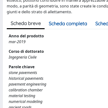
estetico, possono contribuire in maniera apprezzabile alla
modo, a parità di geometria, sono state create le condiz
giunti e dello strato di allettamento.
Scheda breve
Scheda completa
Sched
Anno del prodotto
mar-2019
Corso di dottorato
Ingegneria Civile
Parole chiave
stone pavements
historical pavements
pavement engineering
calibration chamber
material testing
numerical modeling
ancient roads