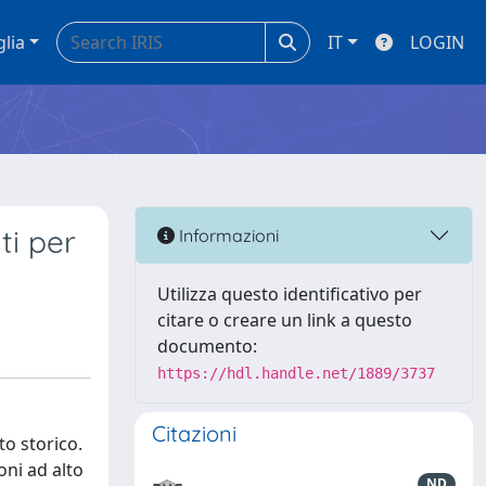
glia
IT
LOGIN
ti per
Informazioni
Utilizza questo identificativo per
citare o creare un link a questo
documento:
https://hdl.handle.net/1889/3737
Citazioni
to storico.
oni ad alto
ND