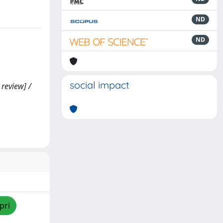
ND
ND
social impact
 review] /
pri