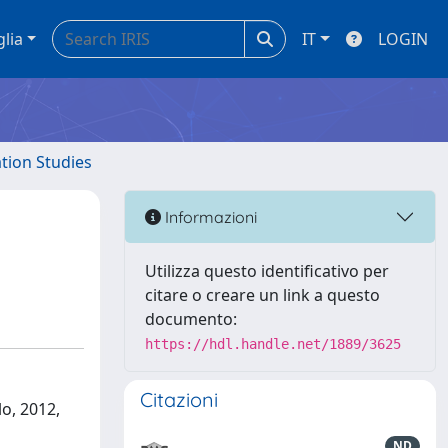
glia
IT
LOGIN
ation Studies
Informazioni
Utilizza questo identificativo per
citare o creare un link a questo
documento:
https://hdl.handle.net/1889/3625
Citazioni
lo, 2012,
ND