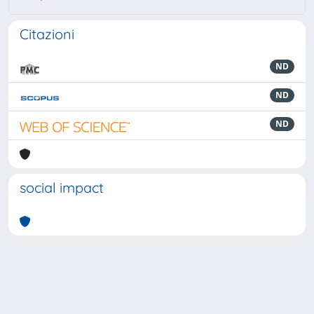
Citazioni
ND
ND
ND
social impact
Powered by
IRIS
-
about IRIS
-