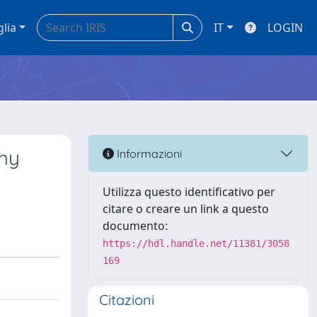
glia
IT
LOGIN
phy
Informazioni
Utilizza questo identificativo per
citare o creare un link a questo
documento:
https://hdl.handle.net/11381/3058
169
Citazioni