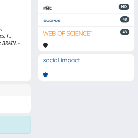
ND
48
.,
43
s, F.,
: BRAIN. -
social impact