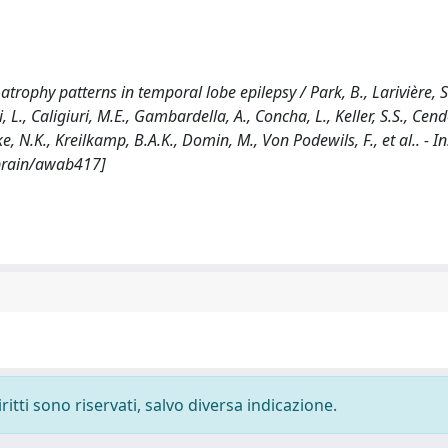
rophy patterns in temporal lobe epilepsy / Park, B., Larivière, S
, L., Caligiuri, M.E., Gambardella, A., Concha, L., Keller, S.S., Cende
e, N.K., Kreilkamp, B.A.K., Domin, M., Von Podewils, F., et al.. - In
/brain/awab417]
ritti sono riservati, salvo diversa indicazione.