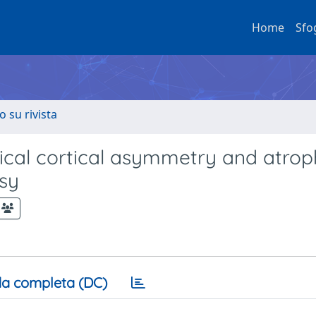
Home
Sfo
o su rivista
ical cortical asymmetry and atro
psy
a completa (DC)