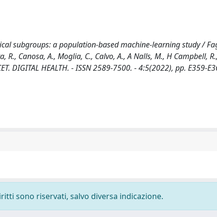
inical subgroups: a population-based machine-learning study / Fagh
ta, R., Canosa, A., Moglia, C., Calvo, A., A Nalls, M., H Campbell, R.
E LANCET. DIGITAL HEALTH. - ISSN 2589-7500. - 4:5(2022), pp. E359-E3
ritti sono riservati, salvo diversa indicazione.