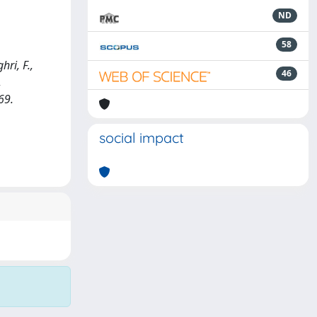
ND
58
ri, F.,
46
,
69.
social impact