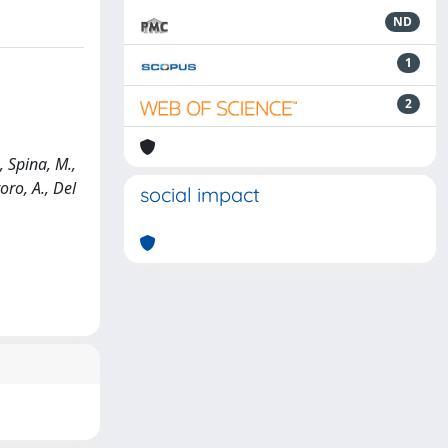
ND
1
2
, Spina, M.,
toro, A., Del
social impact