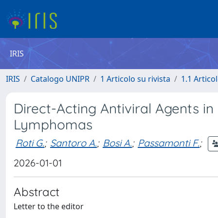
IRIS
IRIS
Catalogo UNIPR
1 Articolo su rivista
1.1 Articol
Direct-Acting Antiviral Agents i
Lymphomas
Roti G.
;
Santoro A.
;
Bosi A.
;
Passamonti F.
;
2026-01-01
Abstract
Letter to the editor