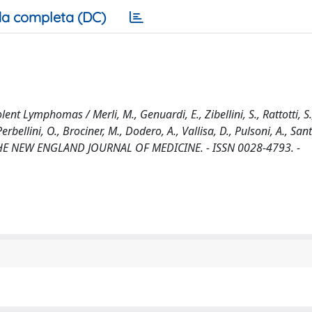
a completa (DC)
ent Lymphomas / Merli, M., Genuardi, E., Zibellini, S., Rattotti, S.
Perbellini, O., Brociner, M., Dodero, A., Vallisa, D., Pulsoni, A., San
 - In: THE NEW ENGLAND JOURNAL OF MEDICINE. - ISSN 0028-4793. -