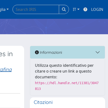
glia
IT
LOGIN
s in
Informazioni
Utilizza questo identificativo per
afina
citare o creare un link a questo
documento:
https://hdl.handle.net/11381/3047
813
Citazioni