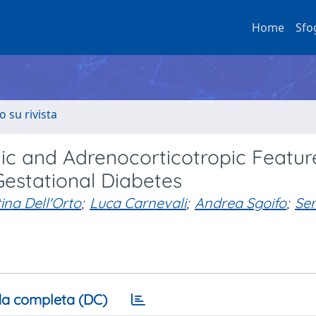
Home
Sfo
o su rivista
c and Adrenocorticotropic Feature
Gestational Diabetes
ina Dell'Orto
;
Luca Carnevali
;
Andrea Sgoifo
;
Ser
a completa (DC)