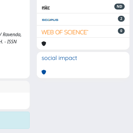
ND
2
0
 / Ravenda,
H. - ISSN
social impact