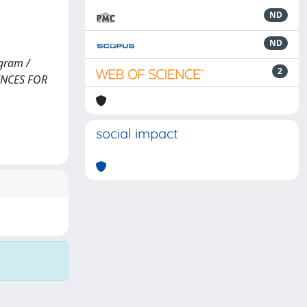
ND
ND
ogram /
2
CIENCES FOR
social impact